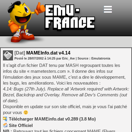
[Dat]
MAMEInfo.dat v4.14
Posté le
28/07/2002
à
14:25
par Eric_Aw
| Source :
Emulatronia
Il s’agit d’un fichier DAT tenu par MASH regroupant toutes les
infos du site « mametesters.com ». Il donne des infos sur
l’émulation des jeux sous MAME, c’est a dire le développement,
les bugs, les améliorations. Voici les nouveautées :
4.14: Bugs (27th July). Replace all ‘Artwork required’ with Artwork:
Bezel, Backdrop and Overlay. Remove all Dev’s Comments (out
of date).
Disponible en update sur son site officiel, mais je vous l’ai patché
pour vous
Télécharger MAMEinfo.dat v0.289 (3.8 Mo)
Site Officiel
NB :
Retrouvez tout les fichiers concernant MAME (Flyers,