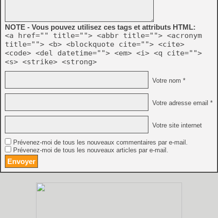
NOTE - Vous pouvez utilisez ces tags et attributs HTML:
<a href="" title=""> <abbr title=""> <acronym
title=""> <b> <blockquote cite=""> <cite>
<code> <del datetime=""> <em> <i> <q cite="">
<s> <strike> <strong>
Votre nom *
Votre adresse email *
Votre site internet
Prévenez-moi de tous les nouveaux commentaires par e-mail.
Prévenez-moi de tous les nouveaux articles par e-mail.