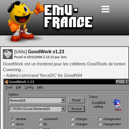
[Utils]
GoodWork v1.23
Posté le
03/11/2006
à
12:12
par Jets
GoodWork est un frontend pour les célèbres GoodTools de tonton
Cowering…
– Added command ‘forceDC’ for GoodN64