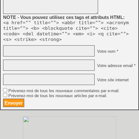
NOTE - Vous pouvez utilisez ces tags et attributs HTML:
<a href="" title=""> <abbr title=""> <acronym
title=""> <b> <blockquote cite=""> <cite>
<code> <del datetime=""> <em> <i> <q cite="">
<s> <strike> <strong>
Votre nom *
Votre adresse email *
Votre site internet
Prévenez-moi de tous les nouveaux commentaires par e-mail.
Prévenez-moi de tous les nouveaux articles par e-mail.