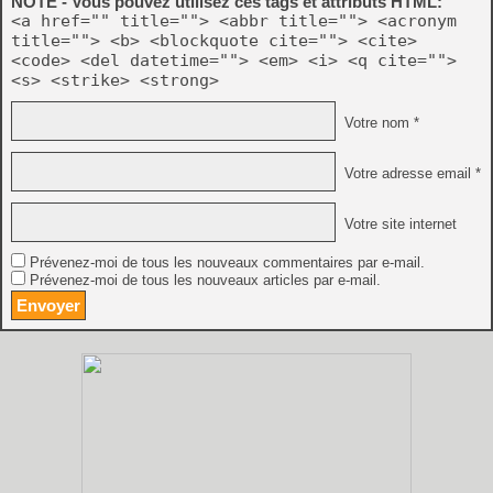
NOTE - Vous pouvez utilisez ces tags et attributs HTML:
<a href="" title=""> <abbr title=""> <acronym
title=""> <b> <blockquote cite=""> <cite>
<code> <del datetime=""> <em> <i> <q cite="">
<s> <strike> <strong>
Votre nom *
Votre adresse email *
Votre site internet
Prévenez-moi de tous les nouveaux commentaires par e-mail.
Prévenez-moi de tous les nouveaux articles par e-mail.