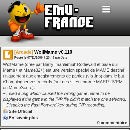
[Arcade]
WolfMame v0.110
Posté le
07/11/2006
à
23:43
par Jets
WolfMame (créé par Barry ‘mahlemiut’ Rodewald et basé sur
Mame+ et Mame32+) est une version spécial de MAME destiné
uniquement aux enregistrements de parties (via .inp) dans le but
d’homologuer vos records (sur des sites comme MARP, JVRM
ou MameScore).
– Fixed a bug which caused the wrong game name to be
displayed if the game in the INP file didn’t match the one selected.
– Disabled the Fast Forward key during INP recording.
Site Officiel
En savoir plus…
0
commentaire