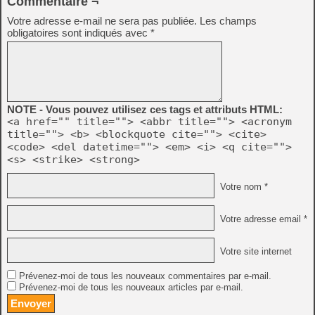
Commentaire ¬
Votre adresse e-mail ne sera pas publiée.
Les champs
obligatoires sont indiqués avec
*
NOTE - Vous pouvez utilisez ces tags et attributs HTML:
<a href="" title=""> <abbr title=""> <acronym
title=""> <b> <blockquote cite=""> <cite>
<code> <del datetime=""> <em> <i> <q cite="">
<s> <strike> <strong>
Votre nom *
Votre adresse email *
Votre site internet
Prévenez-moi de tous les nouveaux commentaires par e-mail.
Prévenez-moi de tous les nouveaux articles par e-mail.