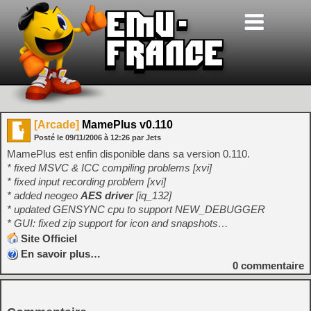
[Arcade]
MamePlus v0.110
Posté le
09/11/2006
à
12:26
par Jets
MamePlus est enfin disponible dans sa version 0.110.
* fixed MSVC & ICC compiling problems [xvi]
* fixed input recording problem [xvi]
* added neogeo
AES driver
[iq_132]
* updated GENSYNC cpu to support NEW_DEBUGGER
* GUI: fixed zip support for icon and snapshots…
Site Officiel
En savoir plus…
0
commentaire