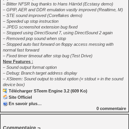
– Blitter NFSR bug thanks to Hans Härröd (Ecstasy demo)
– GPIP, AER and DDR emulation vastly improved (Realtime, M)
– STE sound improved (Coreflakes demo)
– Speeded up stop instruction
– JPEG screenshot extension bug fixed
– Stopped using DirectSound 7, using DirectSound 2 again
– Removed pop sound when stop
– Stopped auto fast forward on floppy access messing with
normal fast forward
– Fixed timer timeout after stop bug (Test Drive)
New Features :
– Sound output format option
– Debug: Branch target address display
– XSteem: Sound output to stdout option (« stdout » in the sound
device box)
Télécharger STeem Engine 3.2 (609 Ko)
Site Officiel
En savoir plus…
0
commentaire
Commentaire ¬