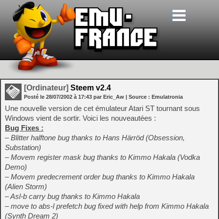
[Ordinateur]
Steem v2.4
Posté le
28/07/2002
à
17:43
par Eric_Aw
| Source :
Emulatronia
Une nouvelle version de cet émulateur Atari ST tournant sous
Windows vient de sortir. Voici les nouveautées :
Bug Fixes :
– Blitter halftone bug thanks to Hans Härröd (Obsession,
Substation)
– Movem register mask bug thanks to Kimmo Hakala (Vodka
Demo)
– Movem predecrement order bug thanks to Kimmo Hakala
(Alien Storm)
– Asl-b carry bug thanks to Kimmo Hakala
– move to abs-l prefetch bug fixed with help from Kimmo Hakala
(Synth Dream 2)