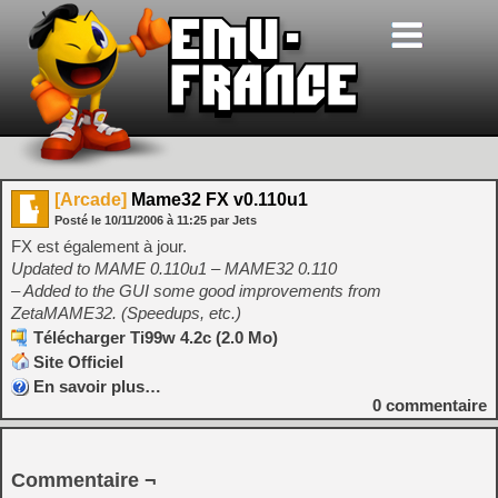
[Arcade]
Mame32 FX v0.110u1
Posté le
10/11/2006
à
11:25
par Jets
FX est également à jour.
Updated to MAME 0.110u1 – MAME32 0.110
– Added to the GUI some good improvements from
ZetaMAME32. (Speedups, etc.)
Télécharger Ti99w 4.2c (2.0 Mo)
Site Officiel
En savoir plus…
0
commentaire
Commentaire ¬