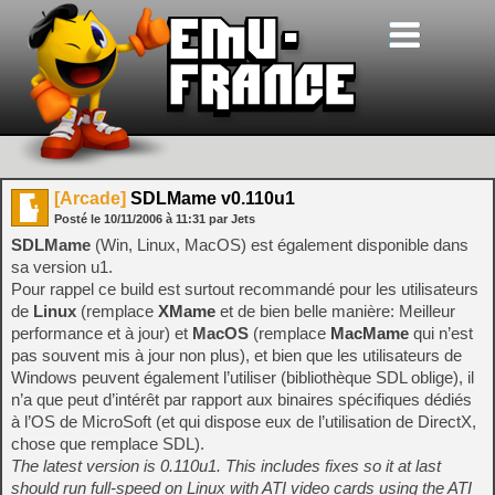
[Arcade]
SDLMame v0.110u1
Posté le
10/11/2006
à
11:31
par Jets
SDLMame
(Win, Linux, MacOS) est également disponible dans
sa version u1.
Pour rappel ce build est surtout recommandé pour les utilisateurs
de
Linux
(remplace
XMame
et de bien belle manière: Meilleur
performance et à jour) et
MacOS
(remplace
MacMame
qui n’est
pas souvent mis à jour non plus), et bien que les utilisateurs de
Windows peuvent également l’utiliser (bibliothèque SDL oblige), il
n’a que peut d’intérêt par rapport aux binaires spécifiques dédiés
à l’OS de MicroSoft (et qui dispose eux de l’utilisation de DirectX,
chose que remplace SDL).
The latest version is 0.110u1. This includes fixes so it at last
should run full-speed on Linux with ATI video cards using the ATI