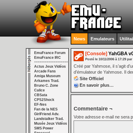
News
Emulateurs
Utilita
EmuFrance Forum
[Console]
YahGBA v0
EmuFrance IRC
Posté le
10/11/2006
à
17:29
par
===================
Créé par Yahmose, il s’agit d’
Actus Jeux Vidéos
Arcade Fans
d’émulateur de Yahmose. Il 
Amiga Museum
Site Officiel
Arkames Trad.
En savoir plus…
Bruno C. Zone
Calice
CBSata
CPS2Shock
EF-Nes
Commentaire ¬
Fan de la NES
GirlFriend Adv.
Votre adresse e-mail ne sera p
Landstalker Trad.
Musée Jeux Vidéos
SMS Power