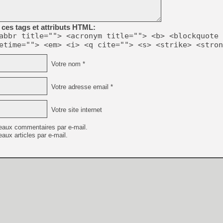
[Mo5] Deux inédits du Virtu
ces tags et attributs HTML:
[GK] Le beat'em up The Walk
abbr title=""> <acronym title=""> <b> <blockquote 
[GK] Endless Legend 2 : enf
etime=""> <em> <i> <q cite=""> <s> <strike> <stron
Votre nom *
[LS] [PS5] Le WebKit Userl
Votre adresse email *
[GK] Oubliez Crazy Taxi, S
Votre site internet
[LS] [Switch] NSZ 5.0.0 es
eaux commentaires par e-mail.
aux articles par e-mail.
[GK] No More Room in Hell 2