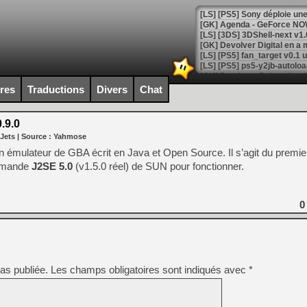
[GK] Agenda - GeForce NOW
[GK] Devolver Digital en a 
[LS] [PS5] ps5-y2jb-autolo
[GK] Pourquoi Marvel Tokon 
[GK] Test : Restory : Chill
ires
Traductions
Divers
Chat
[GK] GTA 6 : Rockstar Games
[GK] Hot Wheels Infinite Rus
[GK] Mémoire cash - Secret 
.9.0
[GK] Résultats Nintendo : 
 Jets
| Source :
Yahmose
[GK] Déjà des dégraissage
un émulateur de GBA écrit en Java et Open Source. Il s’agit du premier
demande
J2SE 5.0
(v1.5.0 réel) de SUN pour fonctionner.
[Mo5] Brickboy cherche à r
[GK] Minecraft et ses « Gra
[GK] Beast of Reincarnation
0
[GK] Ubisoft : fin de parti
[GK] Mémoire cash - Metroid
[GK] Dan Houser (GTA) défe
[GK] Comment EA Sports FC
[GK] Crimson Moon : un Dark
[GK] Isle of Reveries : le j
as publiée.
Les champs obligatoires sont indiqués avec
*
[GK] Moonlighter 2 : The En
[GK] Capcom relance Monste