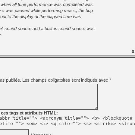
[GK] Pourquoi Marvel Tokon 
d when all tune performance was completed was
[GK] Test : Restory : Chill
 » was paused while performing music, the bug
[GK] GTA 6 : Rockstar Games
out to the display at the elapsed time was
[GK] Hot Wheels Infinite Rus
[GK] Mémoire cash - Secret 
[GK] Résultats Nintendo : 
A sound source and a built-in sound source was
.
[GK] Déjà des dégraissage
[Mo5] Brickboy cherche à r
[GK] Minecraft et ses « Gra
0
[GK] Beast of Reincarnation
[GK] Ubisoft : fin de parti
[GK] Mémoire cash - Metroid
[GK] Dan Houser (GTA) défe
[GK] Comment EA Sports FC
[GK] Crimson Moon : un Dark
as publiée.
Les champs obligatoires sont indiqués avec
*
[GK] Isle of Reveries : le j
[GK] Moonlighter 2 : The En
ces tags et attributs HTML:
abbr title=""> <acronym title=""> <b> <blockquote 
etime=""> <em> <i> <q cite=""> <s> <strike> <stron