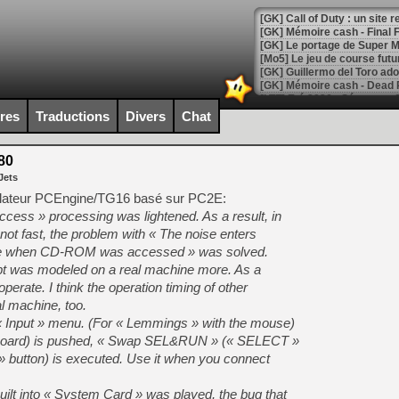
[GK] Le portage de Super M
[Mo5] Le jeu de course fut
[GK] Guillermo del Toro ado
[LTF] Eté 2026 - Séquence 
ires
Traductions
Divers
Chat
[GK] Mistfall Hunter : déjà 
[GK] Wo Long 2 évolue avec
[GK] Crossfire : un TPS à 100
80
[LS] [PS5] Premiers signes 
Jets
ulateur PCEngine/TG16 basé sur PC2E:
cess » processing was lightened. As a result, in
t fast, the problem with « The noise enters
rce when CD-ROM was accessed » was solved.
[Mo5] DOOM arrive en cart
upt was modeled on a real machine more. As a
[GK] Bethesda fête les 30 
erate. I think the operation timing of other
[GK] Roblox : l'action en B
l machine, too.
« Input » menu. (For « Lemmings » with the mouse)
[GK] Agenda - GeForce NOW
 keyboard) is pushed, « Swap SEL&RUN » (« SELECT »
[GK] Devolver Digital en a 
» button) is executed. Use it when you connect
[LS] [PS5] ps5-y2jb-autolo
ilt into « System Card » was played, the bug that