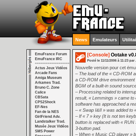
News
Emulateurs
Utilita
EmuFrance Forum
[Console]
Ootake v0.
EmuFrance IRC
Posté le
11/11/2006
à
11:23
par 
===================
Nouvelle version pour cet ém
Actus Jeux Vidéos
Arcade Fans
– The load of the « CD-ROM ac
Amiga Museum
a CD-ROM drive environment no
Arkames Trad.
BGM of a built-in sound sou
Bruno C. Zone
– Processing related to interr
Calice
CBSata
result, « Lemmings » came to op
CPS2Shock
software has approached a rea
EF-Nes
– « Swap I&II » was added to 
Fan de la NES
– If « 7 » key (It is not ten
GirlFriend Adv.
Landstalker Trad.
button is replaced with « RUN 
Musée Jeux Vidéos
3-button pad.
SMS Power
– When « Music CD player » bu