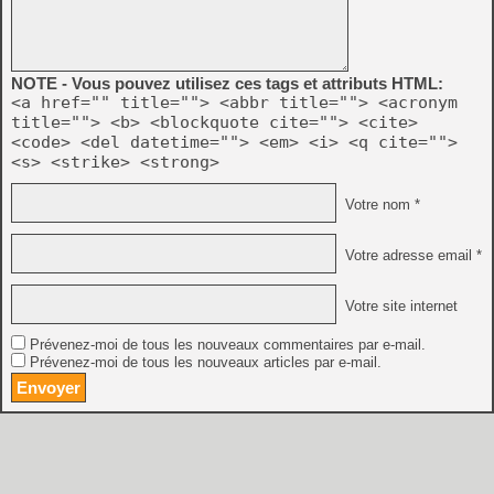
NOTE - Vous pouvez utilisez ces tags et attributs HTML:
<a href="" title=""> <abbr title=""> <acronym
title=""> <b> <blockquote cite=""> <cite>
<code> <del datetime=""> <em> <i> <q cite="">
<s> <strike> <strong>
Votre nom *
Votre adresse email *
Votre site internet
Prévenez-moi de tous les nouveaux commentaires par e-mail.
Prévenez-moi de tous les nouveaux articles par e-mail.