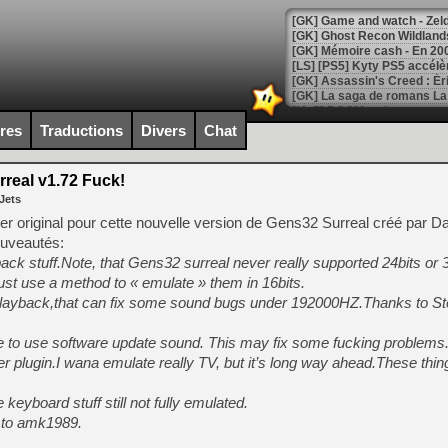
[Mo5] DOOM arrive en cart
[GK] Bethesda fête les 30 
ires
Traductions
Divers
Chat
[GK] Roblox : l'action en B
real v1.72 Fuck!
[GK] Agenda - GeForce NOW
Jets
[GK] Devolver Digital en a 
r original pour cette nouvelle version de Gens32 Surreal créé par D
ouveautés:
[LS] [PS5] ps5-y2jb-autolo
ack stuff.Note, that Gens32 surreal never really supported 24bits or 
[GK] Pourquoi Marvel Tokon 
just use a method to « emulate » them in 16bits.
[GK] Test : Restory : Chill
layback,that can fix some sound bugs under 192000HZ.Thanks to S
[GK] GTA 6 : Rockstar Games
[GK] Hot Wheels Infinite Rus
[GK] Mémoire cash - Secret 
ce to use software update sound. This may fix some fucking problems
[GK] Résultats Nintendo : 
 plugin.I wana emulate really TV, but it’s long way ahead.These thi
[GK] Déjà des dégraissage
eyboard stuff still not fully emulated.
[Mo5] Brickboy cherche à r
s to amk1989.
[GK] Minecraft et ses « Gra