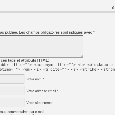
[GK] Beast of Reincarnation
[GK] Ubisoft : fin de parti
0
[GK] Mémoire cash - Metroid
[GK] Dan Houser (GTA) défe
[GK] Comment EA Sports FC
[GK] Crimson Moon : un Dark
[GK] Isle of Reveries : le j
[GK] Moonlighter 2 : The En
as publiée.
Les champs obligatoires sont indiqués avec
*
[GK] Capcom relance Monste
[Mo5] Deux inédits du Virtu
[GK] Le beat'em up The Walk
ces tags et attributs HTML:
[GK] Endless Legend 2 : enf
abbr title=""> <acronym title=""> <b> <blockquote 
etime=""> <em> <i> <q cite=""> <s> <strike> <stron
[LS] [PS5] Premiers signes 
Votre nom *
Votre adresse email *
Votre site internet
eaux commentaires par e-mail.