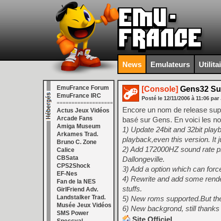
News
Emulateurs
Utilita
EmuFrance Forum
[Console]
Gens32 Sur
EmuFrance IRC
Posté le
12/11/2006
à
11:06
par 
===================
Encore un nom de release supe
Actus Jeux Vidéos
Arcade Fans
basé sur Gens. En voici les n
Amiga Museum
1) Update 24bit and 32bit playb
Arkames Trad.
playback,even this version. It 
Bruno C. Zone
2) Add 172000HZ sound rate p
Calice
CBSata
Dallongeville.
CPS2Shock
3) Add a option which can for
EF-Nes
4) Rewrite and add some render
Fan de la NES
stuffs.
GirlFriend Adv.
Landstalker Trad.
5) New roms supported.But the k
Musée Jeux Vidéos
6) New backgrond, still thank
SMS Power
Site Officiel