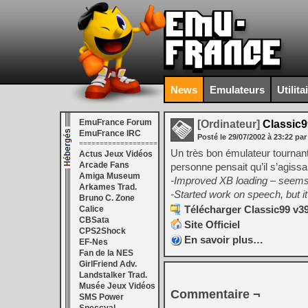
News
Emulateurs
Utilita
EmuFrance Forum
[Ordinateur]
Classic9
EmuFrance IRC
Posté le
29/07/2002
à
23:22
par
===================
Un très bon émulateur tourna
Actus Jeux Vidéos
Arcade Fans
personne pensait qu’il s’agis
Amiga Museum
-Improved XB loading – seems
Arkames Trad.
-Started work on speech, but it
Bruno C. Zone
Télécharger Classic99 v39
Calice
CBSata
Site Officiel
CPS2Shock
En savoir plus…
EF-Nes
Fan de la NES
GirlFriend Adv.
Landstalker Trad.
Musée Jeux Vidéos
Commentaire ¬
SMS Power