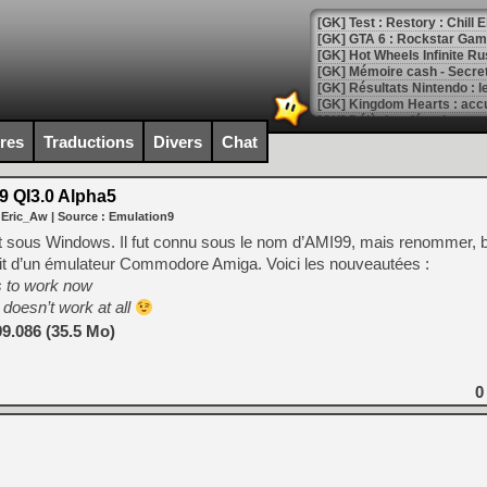
[GK] Test : Restory : Chill
[GK] GTA 6 : Rockstar Games
[GK] Hot Wheels Infinite Rus
[GK] Mémoire cash - Secret 
[GK] Résultats Nintendo : 
[GK] Déjà des dégraissage
ires
Traductions
Divers
Chat
[Mo5] Brickboy cherche à r
[GK] Minecraft et ses « Gra
9 QI3.0 Alpha5
[GK] Beast of Reincarnation
 Eric_Aw
| Source :
Emulation9
[GK] Ubisoft : fin de parti
[GK] Mémoire cash - Metroid
nt sous Windows. Il fut connu sous le nom d’AMI99, mais renommer,
[GK] Dan Houser (GTA) défe
sait d’un émulateur Commodore Amiga. Voici les nouveautées :
[GK] Comment EA Sports FC
 to work now
[GK] Crimson Moon : un Dark
[GK] Isle of Reveries : le j
 doesn’t work at all
[GK] Moonlighter 2 : The En
9.086 (35.5 Mo)
[GK] Capcom relance Monste
0
[Mo5] Deux inédits du Virtu
[GK] Le beat'em up The Walk
[GK] Endless Legend 2 : enf