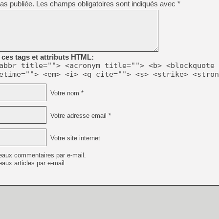
as publiée.
Les champs obligatoires sont indiqués avec
*
[LS] [PS5] Le WebKit Userl
[GK] Oubliez Crazy Taxi, S
ces tags et attributs HTML:
[LS] [Switch] NSZ 5.0.0 es
abbr title=""> <acronym title=""> <b> <blockquote 
etime=""> <em> <i> <q cite=""> <s> <strike> <stron
[GK] No More Room in Hell 2
[GK] Un chatbot Atelier Ryz
Votre nom *
[GK] Mémoire cash - Splatte
[GK] Nvidia : le prix des 
Votre adresse email *
[GK] Suikoden Star Leap : 
[Mo5] La mini borne d’arc
Votre site internet
[GK] Pourquoi Marvel Tokon 
eaux commentaires par e-mail.
aux articles par e-mail.