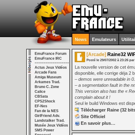
News
Emulateurs
Utilita
EmuFrance Forum
[Arcade]
Raine32 WI
EmuFrance IRC
Posté le
29/07/2002
à
23:26
par
===================
La nouvelle version de cet ém
Actus Jeux Vidéos
Arcade Fans
disponible, elle corrige déja 2 
Amiga Museum
– demos were unreadable in 0
Arkames Trad.
– a segmentation fault in the 
Bruno C. Zone
This version also has the « Rec
Calice
CBSata
complain about it !
CPS2Shock
Seul le build Windows est disp
EF-Nes
Télécharger Raine (32 bits)
Fan de la NES
GirlFriend Adv.
Site Officiel
Landstalker Trad.
En savoir plus…
Musée Jeux Vidéos
SMS Power