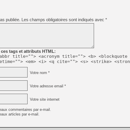
[GK] Capcom relance Monste
as publiée.
Les champs obligatoires sont indiqués avec
*
[Mo5] Deux inédits du Virtu
[GK] Le beat'em up The Walk
[GK] Endless Legend 2 : enf
ces tags et attributs HTML:
[LS] [PS5] Le WebKit Userl
abbr title=""> <acronym title=""> <b> <blockquote 
etime=""> <em> <i> <q cite=""> <s> <strike> <stron
[GK] Oubliez Crazy Taxi, S
Votre nom *
[LS] [Switch] NSZ 5.0.0 es
Votre adresse email *
[GK] Bethesda fête les 30 
Votre site internet
eaux commentaires par e-mail.
aux articles par e-mail.