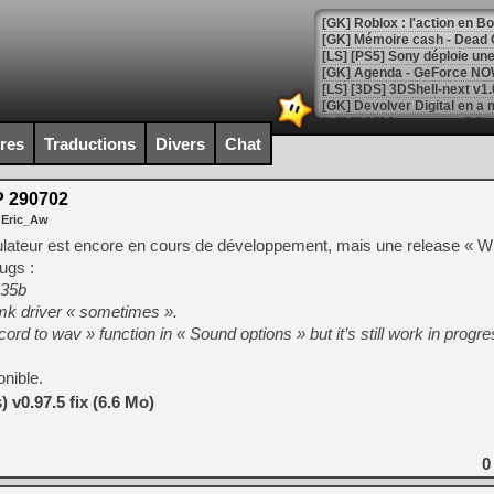
[GK] Roblox : l'action en B
[GK] Agenda - GeForce NOW
[GK] Devolver Digital en a 
[LS] [PS5] ps5-y2jb-autolo
ires
Traductions
Divers
Chat
[GK] Pourquoi Marvel Tokon 
[GK] Test : Restory : Chill
P 290702
[GK] GTA 6 : Rockstar Games
 Eric_Aw
[GK] Hot Wheels Infinite Rus
[GK] Mémoire cash - Secret 
ulateur est encore en cours de développement, mais une release « W
[GK] Résultats Nintendo : 
bugs :
.35b
[GK] Déjà des dégraissage
nmk driver « sometimes ».
[Mo5] Brickboy cherche à r
ord to wav » function in « Sound options » but it’s still work in progre
[GK] Minecraft et ses « Gra
[GK] Beast of Reincarnation
onible.
[GK] Ubisoft : fin de parti
 v0.97.5 fix (6.6 Mo)
[GK] Mémoire cash - Metroid
[GK] Dan Houser (GTA) défe
[GK] Comment EA Sports FC
[GK] Crimson Moon : un Dark
0
[GK] Isle of Reveries : le j
[GK] Moonlighter 2 : The En