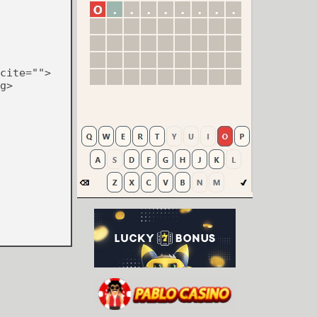
cite="">
g>