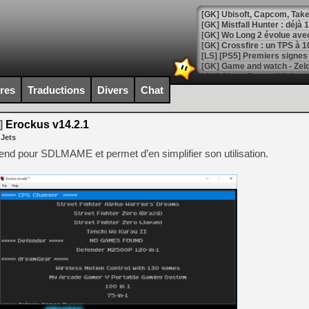
[GK] Mistfall Hunter : déjà 
[GK] Wo Long 2 évolue avec
[GK] Crossfire : un TPS à 100
[LS] [PS5] Premiers signes 
ires
Traductions
Divers
Chat
]
Erockus v14.2.1
[Mo5] DOOM arrive en cart
 Jets
[GK] Bethesda fête les 30 
[GK] Roblox : l'action en B
d pour SDLMAME et permet d’en simplifier son utilisation.
[GK] Agenda - GeForce NOW
[GK] Devolver Digital en a 
[LS] [PS5] ps5-y2jb-autolo
[GK] Pourquoi Marvel Tokon 
[GK] Test : Restory : Chill
[GK] GTA 6 : Rockstar Games
[GK] Hot Wheels Infinite Rus
[GK] Mémoire cash - Secret 
[GK] Résultats Nintendo : 