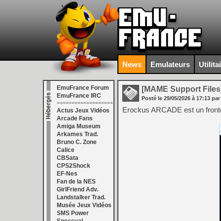
News
Emulateurs
Utilita
EmuFrance Forum
[MAME Support Files
EmuFrance IRC
Posté le
29/05/2026
à
17:13
par
===================
Erockus ARCADE est un fronten
Actus Jeux Vidéos
Arcade Fans
Amiga Museum
Arkames Trad.
Bruno C. Zone
Calice
CBSata
CPS2Shock
EF-Nes
Fan de la NES
GirlFriend Adv.
Landstalker Trad.
Musée Jeux Vidéos
SMS Power