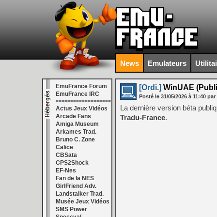
News
Emulateurs
Utilita
EmuFrance Forum
[Ordi.]
WinUAE (Public
EmuFrance IRC
Posté le
31/05/2026
à
11:40
par
===================
La dernière version béta publ
Actus Jeux Vidéos
Arcade Fans
Tradu-France
.
Amiga Museum
Arkames Trad.
Bruno C. Zone
Calice
CBSata
CPS2Shock
EF-Nes
Fan de la NES
GirlFriend Adv.
Landstalker Trad.
Musée Jeux Vidéos
SMS Power