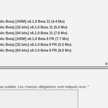
[LS] [PS5] Le WebKit Userl
ic Beta) [ARM] v6.1.0 Beta 11 (4.4 Mo)
c Beta) [32 bits] v6.1.0 Beta 11 (5.0 Mo)
[GK] Oubliez Crazy Taxi, S
c Beta) [64 bits] v6.1.0 Beta 11 (7.6 Mo)
[LS] [Switch] NSZ 5.0.0 es
ic Beta) [ARM] v6.1.0 Beta 6 FR (7.7 Mo)
c Beta) [32 bits] v6.1.0 Beta 8 FR (5.5 Mo)
[GK] No More Room in Hell 2
[GK] Un chatbot Atelier Ryz
c Beta) [64 bits] v6.1.0 Beta 8 FR (8.0 Mo)
[GK] Mémoire cash - Splatte
[GK] Nvidia : le prix des 
[GK] Suikoden Star Leap : 
0
[Mo5] La mini borne d’arc
as publiée.
Les champs obligatoires sont indiqués avec
*