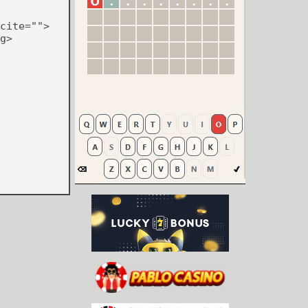
cite="">
g>