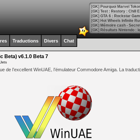
[GK] Pourquoi Marvel Tokon 
[GK] Test : Restory : Chill
[GK] GTA 6 : Rockstar Games
[GK] Hot Wheels Infinite Rus
[GK] Mémoire cash - Secret 
[GK] Résultats Nintendo : 
[GK] Déjà des dégraissage
ires
Traductions
Divers
Chat
[Mo5] Brickboy cherche à r
[GK] Minecraft et ses « Gra
 Beta) v6.1.0 Beta 7
 Jets
[GK] Beast of Reincarnation
[GK] Ubisoft : fin de parti
ique de l’excellent WinUAE, l’émulateur Commodore Amiga. La traduct
[GK] Mémoire cash - Metroid
[GK] Dan Houser (GTA) défe
[GK] Comment EA Sports FC
[GK] Crimson Moon : un Dark
[GK] Isle of Reveries : le j
[GK] Moonlighter 2 : The En
[GK] Capcom relance Monste
[Mo5] Deux inédits du Virtu
[GK] Le beat'em up The Walk
[GK] Endless Legend 2 : enf