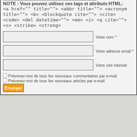
NOTE - Vous pouvez utilisez ces tags et attributs HTML:
<a href="" title=""> <abbr title=""> <acronym
title=""> <b> <blockquote cite=""> <cite>
<code> <del datetime=""> <em> <i> <q cite="">
<s> <strike> <strong>
Votre nom *
Votre adresse email *
Votre site internet
Prévenez-moi de tous les nouveaux commentaires par e-mail.
Prévenez-moi de tous les nouveaux articles par e-mail.