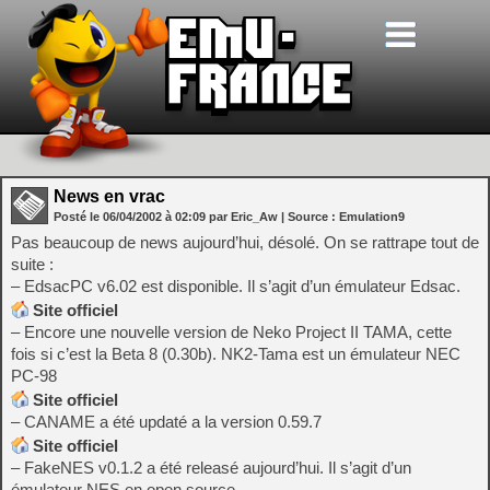
News en vrac
Posté le
06/04/2002
à
02:09
par Eric_Aw
| Source :
Emulation9
Pas beaucoup de news aujourd’hui, désolé. On se rattrape tout de
suite :
– EdsacPC v6.02 est disponible. Il s’agit d’un émulateur Edsac.
Site officiel
– Encore une nouvelle version de Neko Project II TAMA, cette
fois si c’est la Beta 8 (0.30b). NK2-Tama est un émulateur NEC
PC-98
Site officiel
– CANAME a été updaté a la version 0.59.7
Site officiel
– FakeNES v0.1.2 a été releasé aujourd’hui. Il s’agit d’un
émulateur NES en open source.