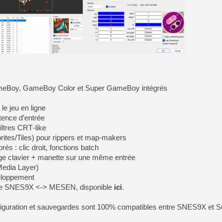
[GK] Capcom relance Monste
[Mo5] Deux inédits du Virtu
[GK] Le beat'em up The Walk
[GK] Endless Legend 2 : enf
ameBoy, GameBoy Color et Super GameBoy intégrés
[LS] [PS5] Le WebKit Userl
 le jeu en ligne
tence d’entrée
[GK] Oubliez Crazy Taxi, S
iltres CRT‑like
tes/Tiles) pour rippers et map‑makers
[LS] [Switch] NSZ 5.0.0 es
és : clic droit, fonctions batch
[GK] Bethesda fête les 30 
age clavier + manette sur une même entrée
Media Layer)
eloppement
rde SNES9X <-> MESEN, disponible
ici
.
configuration et sauvegardes sont 100% compatibles entre SNES9X e