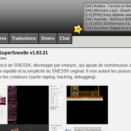
[GK] Roblox : l'action en B
[GK] Agenda - GeForce NOW
[GK] Devolver Digital en a 
[LS] [PS5] ps5-y2jb-autolo
ires
Traductions
Divers
Chat
[GK] Pourquoi Marvel Tokon 
[GK] Test : Restory : Chill
uperSnes9x v1.63.21
[GK] GTA 6 : Rockstar Games
 Jets
[GK] Hot Wheels Infinite Rus
[GK] Mémoire cash - Secret 
cé de SNES9X, développé par shanytc, qui ajoute de nombreuses a
[GK] Résultats Nintendo : 
rapidité et la simplicité du SNES9X original. Il vise autant les joueur
 les créateurs (sprite ripping, hacking, debugging).
[GK] Déjà des dégraissage
[Mo5] Brickboy cherche à r
[GK] Minecraft et ses « Gra
[GK] Beast of Reincarnation
[GK] Ubisoft : fin de parti
[GK] Mémoire cash - Metroid
[GK] Dan Houser (GTA) défe
[GK] Comment EA Sports FC
[GK] Crimson Moon : un Dark
[GK] Isle of Reveries : le j
[GK] Moonlighter 2 : The En