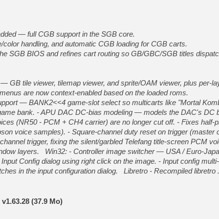
dded — full CGB support in the SGB core.
/color handling, and automatic CGB loading for CGB carts.
he SGB BIOS and refines cart routing so GB/GBC/SGB titles dispatch
GB tile viewer, tilemap viewer, and sprite/OAM viewer, plus per-lay
enus are now context-enabled based on the loaded roms.
port — BANK2<<4 game-slot select so multicarts like "Mortal Komb
ct game bank. - APU DAC DC-bias modeling — models the DAC's DC b
es (NR50 - PCM + CH4 carrier) are no longer cut off. - Fixes half-p
mpson voice samples). - Square-channel duty reset on trigger (maste
hannel trigger, fixing the silent/garbled Telefang title-screen PCM voic
ndow layers. Win32: - Controller image switcher — USA / Euro-Jap
 Input Config dialog using right click on the image. - Input config mult
itches in the input configuration dialog. Libretro - Recompiled libretro .
v1.63.28 (37.9 Mo)