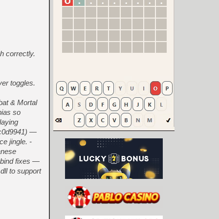
 correctly.
er toggles.
at & Mortal
ias so
laying
r c0d9941) —
e jingle. -
anese
i-bind fixes —
dll to support