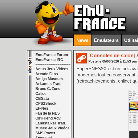
News
Emulateurs
Utilita
EmuFrance Forum
[Consoles de salon]
S
EmuFrance IRC
Posté le
05/06/2026
à
11:53
par
===================
SuperSNES9X est un fork avan
Actus Jeux Vidéos
Arcade Fans
modernes tout en conservant la 
Amiga Museum
(retroachievements, online) que
Arkames Trad.
Bruno C. Zone
Calice
CBSata
CPS2Shock
EF-Nes
Fan de la NES
GirlFriend Adv.
Landstalker Trad.
Musée Jeux Vidéos
SMS Power