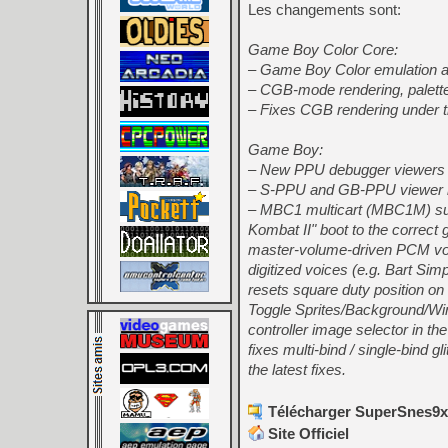
Les changements sont:
Game Boy Color Core:
– Game Boy Color emulation a
– CGB-mode rendering, palette
– Fixes CGB rendering under t
Game Boy:
– New PPU debugger viewers — 
– S-PPU and GB-PPU viewer m
– MBC1 multicart (MBC1M) sup
Kombat II" boot to the corre
master-volume-driven PCM voic
digitized voices (e.g. Bart Si
resets square duty position on c
Toggle Sprites/Background/Wi
controller image selector in the
fixes multi-bind / single-bind gl
the latest fixes.
Télécharger SuperSnes9x 
Site Officiel