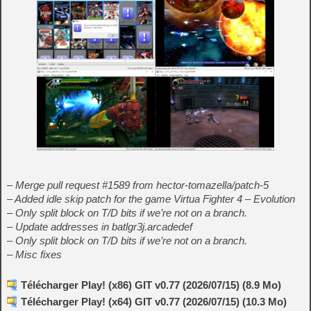
– Merge pull request #1589 from hector-tomazella/patch-5
– Added idle skip patch for the game Virtua Fighter 4 – Evolution
– Only split block on T/D bits if we’re not on a branch.
– Update addresses in batlgr3j.arcadedef
– Only split block on T/D bits if we’re not on a branch.
– Misc fixes
Télécharger Play! (x86) GIT v0.77 (2026/07/15) (8.9 Mo)
Télécharger Play! (x64) GIT v0.77 (2026/07/15) (10.3 Mo)