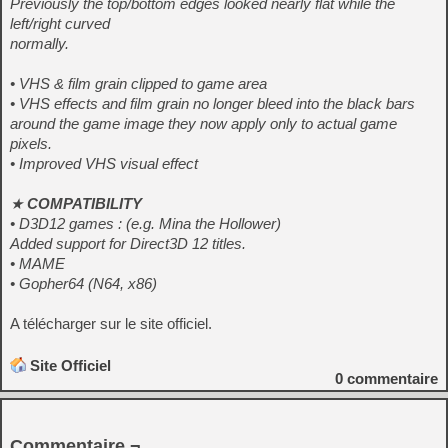
Previously the top/bottom edges looked nearly flat while the
left/right curved
normally.
• VHS & film grain clipped to game area
• VHS effects and film grain no longer bleed into the black bars
around the game image they now apply only to actual game
pixels.
• Improved VHS visual effect
★
COMPATIBILITY
• D3D12 games : (e.g. Mina the Hollower)
Added support for Direct3D 12 titles.
• MAME
• Gopher64 (N64, x86)
A télécharger sur le site officiel.
Site Officiel
0
commentaire
Commentaire ¬