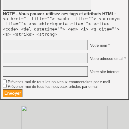
NOTE - Vous pouvez utilisez ces tags et attributs HTML:
<a href="" title=""> <abbr title=""> <acronym
title=""> <b> <blockquote cite=""> <cite>
<code> <del datetime=""> <em> <i> <q cite="">
<s> <strike> <strong>
Votre nom *
Votre adresse email *
Votre site internet
Prévenez-moi de tous les nouveaux commentaires par e-mail.
Prévenez-moi de tous les nouveaux articles par e-mail.