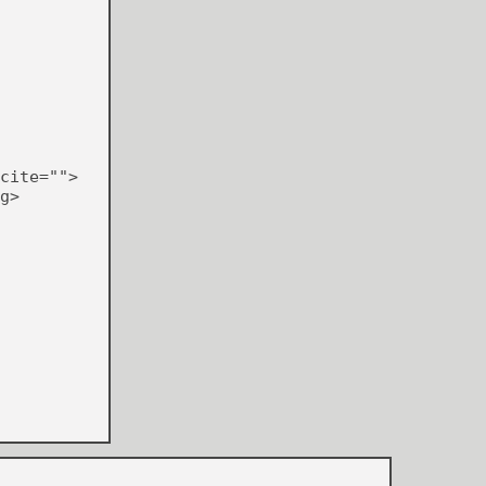
cite="">
g>