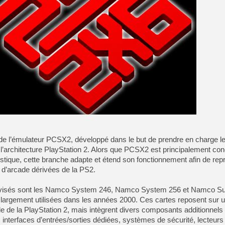
[LS] [PS5] Le WebKit Userl
[GK] Oubliez Crazy Taxi, S
[LS] [Switch] NSZ 5.0.0 es
[GK] No More Room in Hell 2
[GK] Un chatbot Atelier Ryz
[GK] Mémoire cash - Splatte
[GK] Nvidia : le prix des 
[GK] Suikoden Star Leap : 
al de l’émulateur PCSX2, développé dans le but de prendre en charge 
[Mo5] La mini borne d’arc
’architecture PlayStation 2. Alors que PCSX2 est principalement co
stique, cette branche adapte et étend son fonctionnement afin de repr
 d’arcade dérivées de la PS2.
 visés sont les Namco System 246, Namco System 256 et Namco S
 largement utilisées dans les années 2000. Ces cartes reposent sur 
le de la PlayStation 2, mais intègrent divers composants additionnels
e : interfaces d’entrées/sorties dédiées, systèmes de sécurité, lecteur