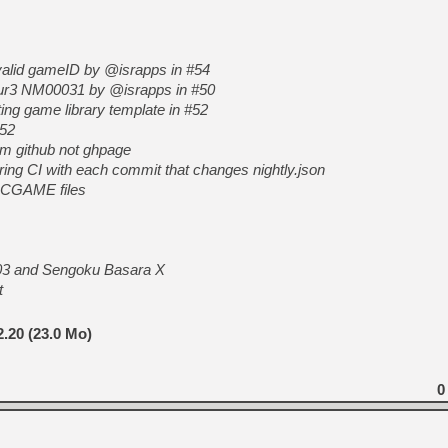
nvalid gameID by @israpps in #54
bur3 NM00031 by @israpps in #50
ting game library template in #52
#52
rom github not ghpage
ering CI with each commit that changes nightly.json
 ACGAME files
003 and Sengoku Basara X
t
.20 (23.0 Mo)
0