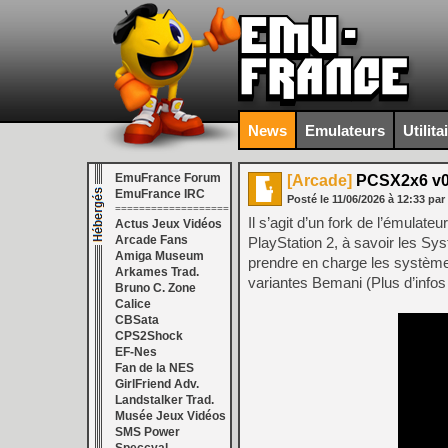
News
Emulateurs
Utilita
EmuFrance Forum
[Arcade]
PCSX2x6 v0.
EmuFrance IRC
Posté le
11/06/2026
à
12:33
par
===================
Il s’agit d’un fork de l’émula
Actus Jeux Vidéos
Arcade Fans
PlayStation 2, à savoir les Sy
Amiga Museum
prendre en charge les systèmes
Arkames Trad.
variantes Bemani (Plus d’info
Bruno C. Zone
Calice
CBSata
CPS2Shock
EF-Nes
Fan de la NES
GirlFriend Adv.
Landstalker Trad.
Musée Jeux Vidéos
SMS Power