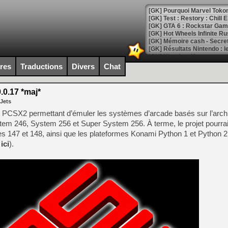
[GK] Pourquoi Marvel Tokon 
[GK] Test : Restory : Chill
[GK] GTA 6 : Rockstar Games
[GK] Hot Wheels Infinite Rus
[GK] Mémoire cash - Secret 
[GK] Résultats Nintendo : 
[GK] Déjà des dégraissage
ires
Traductions
Divers
Chat
[Mo5] Brickboy cherche à r
[GK] Minecraft et ses « Gra
0.17 *maj*
 Jets
[GK] Beast of Reincarnation
[GK] Ubisoft : fin de parti
teur PCSX2 permettant d’émuler les systèmes d’arcade basés sur l’archi
[GK] Mémoire cash - Metroid
stem 246, System 256 et Super System 256. À terme, le projet pourra
[GK] Dan Houser (GTA) défe
 147 et 148, ainsi que les plateformes Konami Python 1 et Python 2 
[GK] Comment EA Sports FC
[GK] Crimson Moon : un Dark
s
ici
).
[GK] Isle of Reveries : le j
[GK] Moonlighter 2 : The En
[GK] Capcom relance Monste
[Mo5] Deux inédits du Virtu
[GK] Le beat'em up The Walk
[GK] Endless Legend 2 : enf