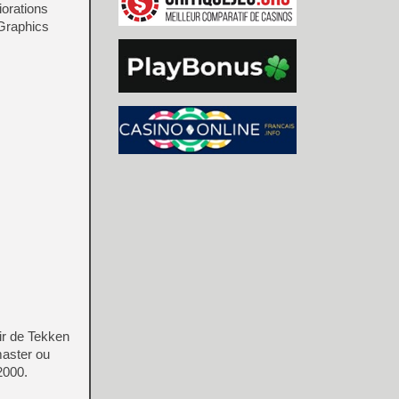
iorations
 Graphics
ir de Tekken
master ou
2000.