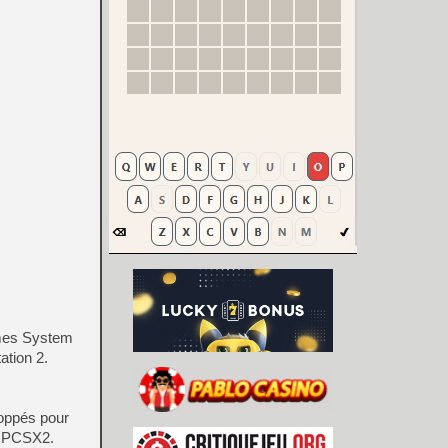
tèmes System
ation 2.
loppés pour
e PCSX2.