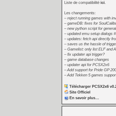
Liste de compatibilité
ici
.
Les changements:
– reject running games with i
– gameDB: fixes for SoulCali
– new python script for genera
– updated emu setup dialogs 
– updates: fetch api directly f
– saves us the hassle of trigg
– Gamelist: only list ELF and
– fix updater api trigger?
– game database changes
– updater api for PCSX2x6
– Add support for Pride GP 2
– Add Tekken 5 games suppor
Télécharger PCSX2x6 v0.2
Site Officiel
En savoir plus…