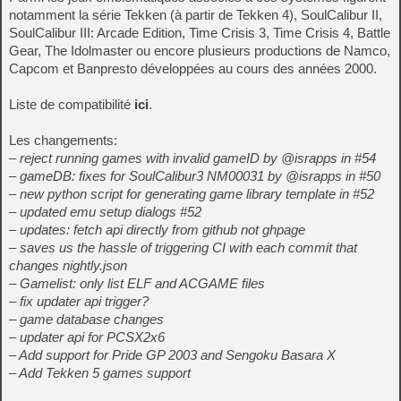
notamment la série Tekken (à partir de Tekken 4), SoulCalibur II,
SoulCalibur III: Arcade Edition, Time Crisis 3, Time Crisis 4, Battle
Gear, The Idolmaster ou encore plusieurs productions de Namco,
Capcom et Banpresto développées au cours des années 2000.
Liste de compatibilité
ici
.
Les changements:
– reject running games with invalid gameID by @israpps in #54
– gameDB: fixes for SoulCalibur3 NM00031 by @israpps in #50
– new python script for generating game library template in #52
– updated emu setup dialogs #52
– updates: fetch api directly from github not ghpage
– saves us the hassle of triggering CI with each commit that
changes nightly.json
– Gamelist: only list ELF and ACGAME files
– fix updater api trigger?
– game database changes
– updater api for PCSX2x6
– Add support for Pride GP 2003 and Sengoku Basara X
– Add Tekken 5 games support