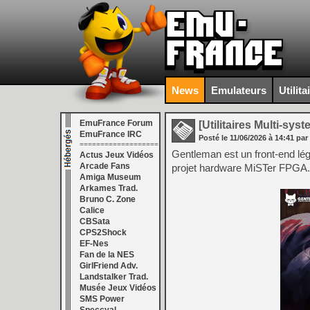
News
Emulateurs
Utilita
EmuFrance Forum
[Utilitaires Multi-sys
EmuFrance IRC
Posté le
11/06/2026
à
14:41
par
===================
Gentleman est un front-end lége
Actus Jeux Vidéos
Arcade Fans
projet hardware MiSTer FPGA.
Amiga Museum
Arkames Trad.
Bruno C. Zone
Calice
CBSata
CPS2Shock
EF-Nes
Fan de la NES
GirlFriend Adv.
Landstalker Trad.
Musée Jeux Vidéos
SMS Power