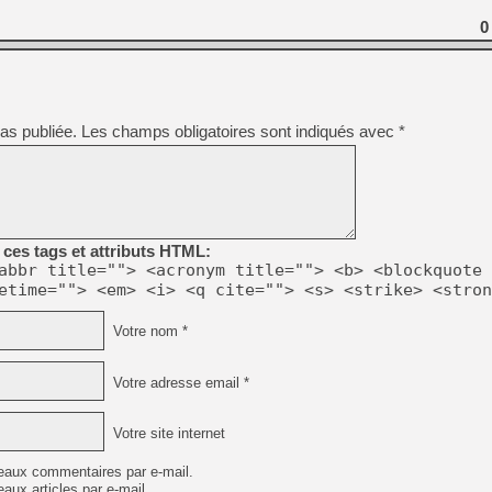
0
as publiée.
Les champs obligatoires sont indiqués avec
*
ces tags et attributs HTML:
abbr title=""> <acronym title=""> <b> <blockquote 
etime=""> <em> <i> <q cite=""> <s> <strike> <stron
Votre nom *
Votre adresse email *
Votre site internet
eaux commentaires par e-mail.
aux articles par e-mail.