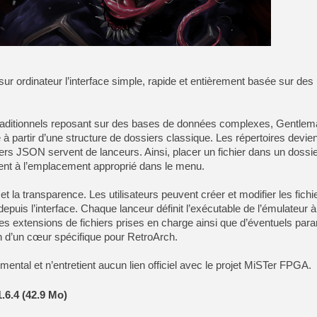
[LS] [PS5] Le WebKit Userl
sur ordinateur l’interface simple, rapide et entièrement basée sur des
[GK] Oubliez Crazy Taxi, S
[LS] [Switch] NSZ 5.0.0 es
traditionnels reposant sur des bases de données complexes, Gentle
[GK] No More Room in Hell 2
à partir d’une structure de dossiers classique. Les répertoires devie
[GK] Un chatbot Atelier Ryz
iers JSON servent de lanceurs. Ainsi, placer un fichier dans un dossi
ent à l’emplacement approprié dans le menu.
[GK] Mémoire cash - Splatte
[GK] Nvidia : le prix des 
[GK] Suikoden Star Leap : 
té et la transparence. Les utilisateurs peuvent créer et modifier les fic
uis l’interface. Chaque lanceur définit l’exécutable de l’émulateur à u
[Mo5] La mini borne d’arc
s extensions de fichiers prises en charge ainsi que d’éventuels par
 d’un cœur spécifique pour RetroArch.
ental et n’entretient aucun lien officiel avec le projet MiSTer FPGA.
.6.4 (42.9 Mo)