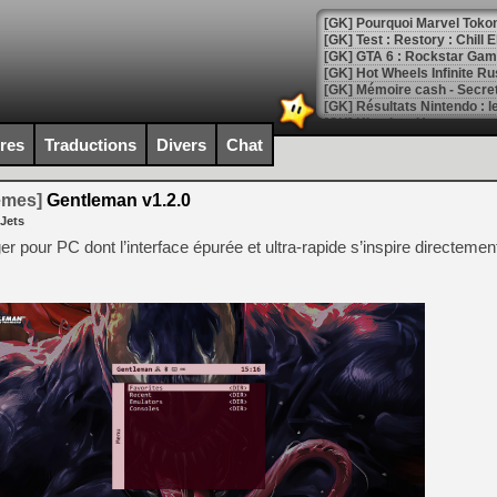
[GK] Pourquoi Marvel Tokon 
[GK] Test : Restory : Chill
[GK] GTA 6 : Rockstar Games
[GK] Hot Wheels Infinite Rus
[GK] Mémoire cash - Secret 
[GK] Résultats Nintendo : 
[GK] Déjà des dégraissage
ires
Traductions
Divers
Chat
[Mo5] Brickboy cherche à r
[GK] Minecraft et ses « Gra
temes]
Gentleman v1.2.0
 Jets
[GK] Beast of Reincarnation
[GK] Ubisoft : fin de parti
r pour PC dont l’interface épurée et ultra-rapide s’inspire directemen
[GK] Mémoire cash - Metroid
[GK] Dan Houser (GTA) défe
[GK] Comment EA Sports FC
[GK] Crimson Moon : un Dark
[GK] Isle of Reveries : le j
[GK] Moonlighter 2 : The En
[GK] Capcom relance Monste
[Mo5] Deux inédits du Virtu
[GK] Le beat'em up The Walk
[GK] Endless Legend 2 : enf