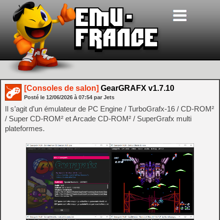
[Consoles de salon]
GearGRAFX v1.7.10
Posté le
12/06/2026
à
07:54
par Jets
Il s’agit d’un émulateur de PC Engine / TurboGrafx-16 / CD-ROM²
/ Super CD-ROM² et Arcade CD-ROM² / SuperGrafx multi
plateformes.