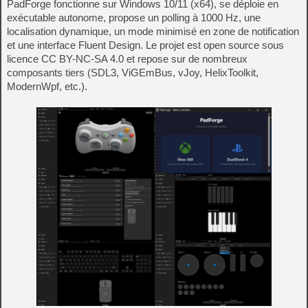
PadForge fonctionne sur Windows 10/11 (x64), se déploie en
exécutable autonome, propose un polling à 1000 Hz, une
localisation dynamique, un mode minimisé en zone de notification
et une interface Fluent Design. Le projet est open source sous
licence CC BY-NC-SA 4.0 et repose sur de nombreux
composants tiers (SDL3, ViGEmBus, vJoy, HelixToolkit,
ModernWpf, etc.).