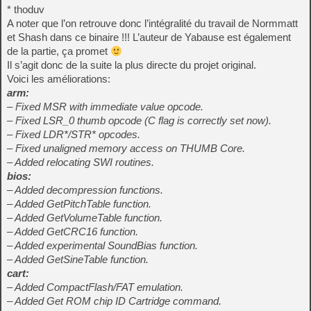
* thoduv
A noter que l’on retrouve donc l’intégralité du travail de Normmatt
et Shash dans ce binaire !!! L’auteur de Yabause est également
de la partie, ça promet
Il s’agit donc de la suite la plus directe du projet original.
Voici les améliorations:
arm:
– Fixed MSR with immediate value opcode.
– Fixed LSR_0 thumb opcode (C flag is correctly set now).
– Fixed LDR*/STR* opcodes.
– Fixed unaligned memory access on THUMB Core.
– Added relocating SWI routines.
bios:
– Added decompression functions.
– Added GetPitchTable function.
– Added GetVolumeTable function.
– Added GetCRC16 function.
– Added experimental SoundBias function.
– Added GetSineTable function.
cart:
– Added CompactFlash/FAT emulation.
– Added Get ROM chip ID Cartridge command.