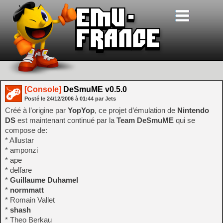
[Console]
DeSmuME v0.5.0
Posté le
24/12/2006
à
01:44
par Jets
Créé à l’origine par
YopYop
, ce projet d’émulation de
Nintendo
DS
est maintenant continué par la
Team DeSmuME
qui se
compose de:
* Allustar
* amponzi
* ape
* delfare
*
Guillaume Duhamel
*
normmatt
* Romain Vallet
*
shash
* Theo Berkau