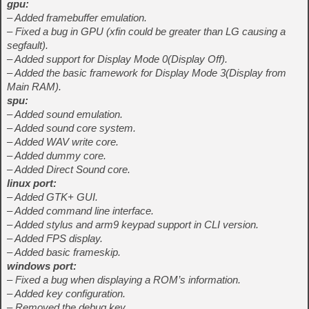
gpu:
– Added framebuffer emulation.
– Fixed a bug in GPU (xfin could be greater than LG causing a
segfault).
– Added support for Display Mode 0(Display Off).
– Added the basic framework for Display Mode 3(Display from
Main RAM).
spu:
– Added sound emulation.
– Added sound core system.
– Added WAV write core.
– Added dummy core.
– Added Direct Sound core.
linux port:
– Added GTK+ GUI.
– Added command line interface.
– Added stylus and arm9 keypad support in CLI version.
– Added FPS display.
– Added basic frameskip.
windows port:
– Fixed a bug when displaying a ROM’s information.
– Added key configuration.
– Removed the debug key.