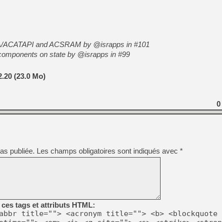
TA/ACATAPI and ACSRAM by @israpps in #101
components on state by @israpps in #99
.20 (23.0 Mo)
0
as publiée.
Les champs obligatoires sont indiqués avec
*
ces tags et attributs HTML:
abbr title=""> <acronym title=""> <b> <blockquote 