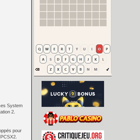
tèmes System
ation 2.
loppés pour
e PCSX2.