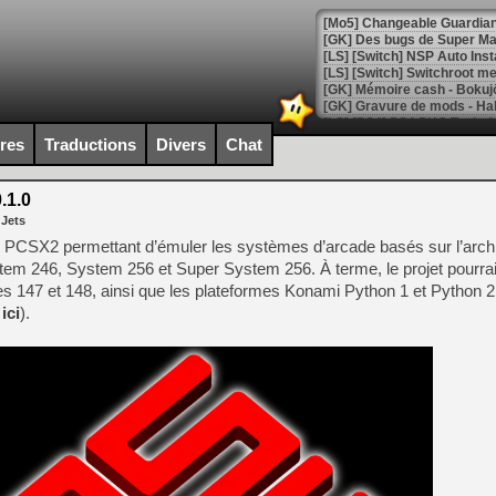
[Mo5] Changeable Guardian 
[GK] Des bugs de Super Mar
[LS] [Switch] NSP Auto Inst
ires
Traductions
Divers
Chat
[GK] La saga horrifique Am
.1.0
 Jets
[GK] Le portage de Super M
teur PCSX2 permettant d’émuler les systèmes d’arcade basés sur l’archi
[Mo5] Le jeu de course fut
stem 246, System 256 et Super System 256. À terme, le projet pourra
[GK] Guillermo del Toro ado
 147 et 148, ainsi que les plateformes Konami Python 1 et Python 2 
[LTF] Eté 2026 - Séquence 
s
ici
).
[GK] Mistfall Hunter : déjà 
[GK] Wo Long 2 évolue avec
[GK] Crossfire : un TPS à 100
[LS] [PS5] Premiers signes 