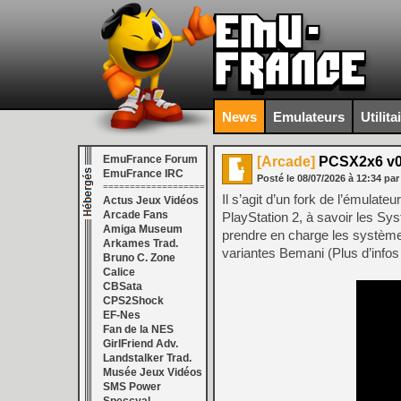
News
Emulateurs
Utilita
EmuFrance Forum
[Arcade]
PCSX2x6 v0
EmuFrance IRC
Posté le
08/07/2026
à
12:34
par
===================
Il s’agit d’un fork de l’émula
Actus Jeux Vidéos
Arcade Fans
PlayStation 2, à savoir les Sy
Amiga Museum
prendre en charge les systèmes
Arkames Trad.
variantes Bemani (Plus d’info
Bruno C. Zone
Calice
CBSata
CPS2Shock
EF-Nes
Fan de la NES
GirlFriend Adv.
Landstalker Trad.
Musée Jeux Vidéos
SMS Power