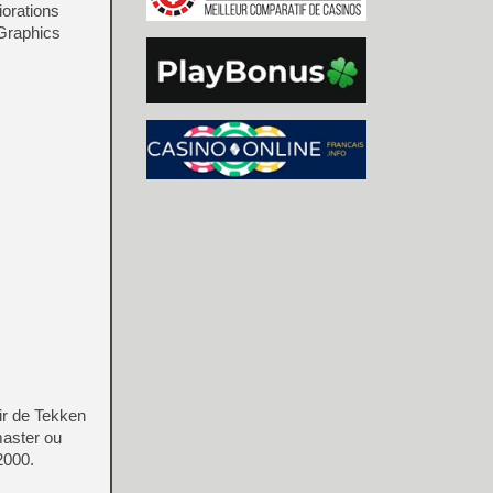
iorations
 Graphics
ir de Tekken
master ou
2000.