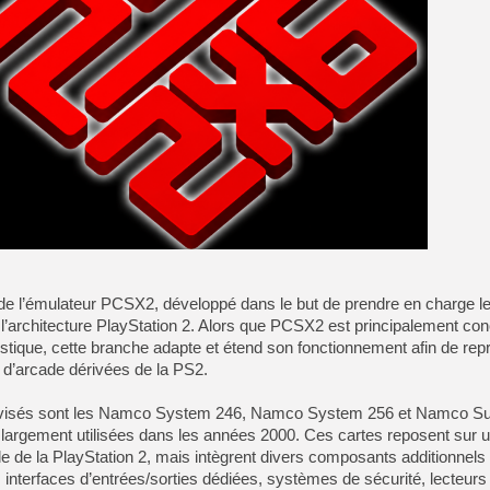
[Mo5] DOOM arrive en cart
[GK] Bethesda fête les 30 
[GK] Roblox : l'action en B
[GK] Agenda - GeForce NOW
[GK] Devolver Digital en a 
[LS] [PS5] ps5-y2jb-autolo
[GK] Pourquoi Marvel Tokon 
[GK] Test : Restory : Chill
[GK] GTA 6 : Rockstar Games
[GK] Hot Wheels Infinite Rus
[GK] Mémoire cash - Secret 
[GK] Résultats Nintendo : 
al de l’émulateur PCSX2, développé dans le but de prendre en charge 
[GK] Déjà des dégraissage
’architecture PlayStation 2. Alors que PCSX2 est principalement co
[GK] "Vous ne serez jamais
stique, cette branche adapte et étend son fonctionnement afin de repr
 d’arcade dérivées de la PS2.
 visés sont les Namco System 246, Namco System 256 et Namco S
 largement utilisées dans les années 2000. Ces cartes reposent sur 
le de la PlayStation 2, mais intègrent divers composants additionnels
e : interfaces d’entrées/sorties dédiées, systèmes de sécurité, lecteur