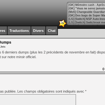
[GK] Mémoire cash - Après 
[GK] "Vous ne serez jamais
[Mo5] Changeable Guardian 
[GK] Des bugs de Super Mar
[LS] [Switch] NSP Auto Inst
ires
Traductions
Divers
Chat
[GK] La saga horrifique Am
Dumps
 Jets
es 6 derniers dumps (plus les 2 précédents de novembre en fait) dispo
ur notre miroir officiel.
[GK] Le portage de Super M
[Mo5] Le jeu de course fut
[GK] Guillermo del Toro ado
0
[LTF] Eté 2026 - Séquence 
[GK] Mistfall Hunter : déjà 
[GK] Wo Long 2 évolue avec
[GK] Crossfire : un TPS à 100
[LS] [PS5] Premiers signes 
as publiée.
Les champs obligatoires sont indiqués avec
*