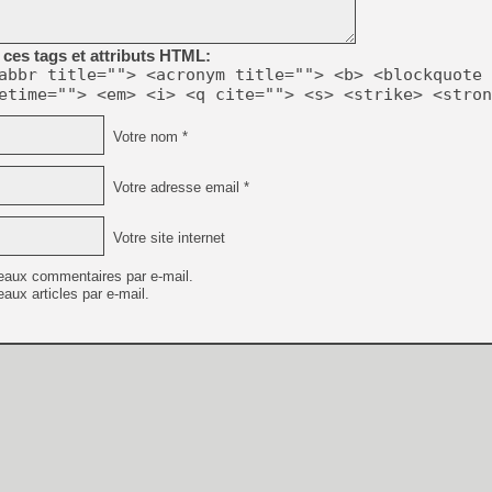
[Mo5] DOOM arrive en cart
ces tags et attributs HTML:
[GK] Bethesda fête les 30 
abbr title=""> <acronym title=""> <b> <blockquote 
[GK] Roblox : l'action en B
etime=""> <em> <i> <q cite=""> <s> <strike> <stron
[GK] Agenda - GeForce NOW
Votre nom *
[GK] Devolver Digital en a 
Votre adresse email *
[LS] [PS5] ps5-y2jb-autolo
[GK] Pourquoi Marvel Tokon 
Votre site internet
[GK] Test : Restory : Chill
[GK] GTA 6 : Rockstar Games
[GK] Hot Wheels Infinite Rus
eaux commentaires par e-mail.
[GK] Mémoire cash - Secret 
aux articles par e-mail.
[GK] Résultats Nintendo : 
[GK] Dans ce jeu de platefo