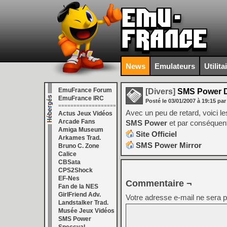
News
Emulateurs
Utilita
EmuFrance Forum
[Divers]
SMS Power 
EmuFrance IRC
Posté le
03/01/2007
à
19:15
par
===================
Avec un peu de retard, voici l
Actus Jeux Vidéos
Arcade Fans
SMS Power
et par conséquent s
Amiga Museum
Site Officiel
Arkames Trad.
SMS Power Mirror
Bruno C. Zone
Calice
CBSata
CPS2Shock
EF-Nes
Commentaire ¬
Fan de la NES
GirlFriend Adv.
Votre adresse e-mail ne sera p
Landstalker Trad.
Musée Jeux Vidéos
SMS Power