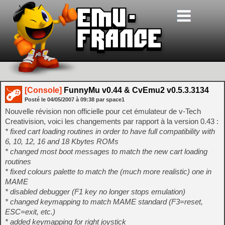
[Console]
FunnyMu v0.44 & CvEmu2 v0.5.3.3134
Posté le
04/05/2007
à
09:38
par space1
Nouvelle révision non officielle pour cet émulateur de v-Tech
Creativision, voici les changements par rapport à la version 0.43 :
* fixed cart loading routines in order to have full compatibility with
6, 10, 12, 16 and 18 Kbytes ROMs
* changed most boot messages to match the new cart loading
routines
* fixed colours palette to match the (much more realistic) one in
MAME
* disabled debugger (F1 key no longer stops emulation)
* changed keymapping to match MAME standard (F3=reset,
ESC=exit, etc.)
* added keymapping for right joystick