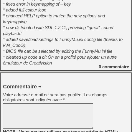
* fixed error in keymapping of – key
* added full colour icon
* changed HELP option to match the new options and
keymapping
* now distributed with SDL 1.2.11, providing *great* sound
playback!
* added save/load settings to FunnyMu.ini config file (thanks to
iAN_CooG)
* BIOS file can be selected by editing the FunnyMu.ini file
* cleaned up code a bit On en a profité pour ajouter un autre
émulateur de Creativision
0
commentaire
Commentaire ¬
Votre adresse e-mail ne sera pas publiée.
Les champs
obligatoires sont indiqués avec
*
NOTE - Vous pouvez utilisez ces tags et attributs HTML: