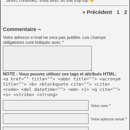
Sinon, continuez, vous avez un site trop top
« Précédent
1
2
Commentaire ¬
Votre adresse e-mail ne sera pas publiée.
Les champs
obligatoires sont indiqués avec
*
NOTE - Vous pouvez utilisez ces tags et attributs HTML:
<a href="" title=""> <abbr title=""> <acronym
title=""> <b> <blockquote cite=""> <cite>
<code> <del datetime=""> <em> <i> <q cite="">
<s> <strike> <strong>
Votre nom *
Votre adresse email *