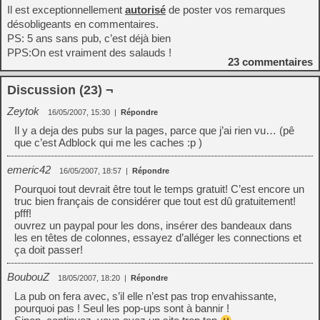
Il est exceptionnellement
autorisé
de poster vos remarques
désobligeants en commentaires.
PS: 5 ans sans pub, c’est déjà bien
PPS:On est vraiment des salauds !
23
commentaires
Discussion (23) ¬
Zeytok
16/05/2007, 15:30
|
Répondre
Il y a deja des pubs sur la pages, parce que j’ai rien vu… (pê
que c’est Adblock qui me les caches :p )
emeric42
16/05/2007, 18:57
|
Répondre
Pourquoi tout devrait être tout le temps gratuit! C’est encore un
truc bien français de considérer que tout est dû gratuitement!
pfff!
ouvrez un paypal pour les dons, insérer des bandeaux dans
les en têtes de colonnes, essayez d’alléger les connections et
ça doit passer!
BoubouZ
18/05/2007, 18:20
|
Répondre
La pub on fera avec, s’il elle n’est pas trop envahissante,
pourquoi pas ! Seul les pop-ups sont à bannir !