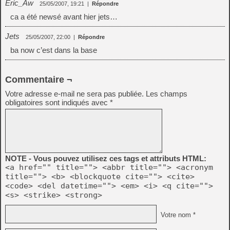
Eric_Aw
25/05/2007, 19:21
|
Répondre
ca a été newsé avant hier jets…
Jets
25/05/2007, 22:00
|
Répondre
ba now c’est dans la base
Commentaire ¬
Votre adresse e-mail ne sera pas publiée.
Les champs
obligatoires sont indiqués avec
*
NOTE - Vous pouvez utilisez ces tags et attributs HTML:
<a href="" title=""> <abbr title=""> <acronym
title=""> <b> <blockquote cite=""> <cite>
<code> <del datetime=""> <em> <i> <q cite="">
<s> <strike> <strong>
Votre nom *