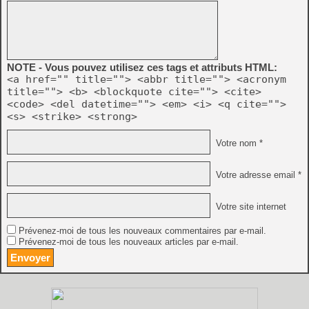
NOTE - Vous pouvez utilisez ces tags et attributs HTML:
<a href="" title=""> <abbr title=""> <acronym
title=""> <b> <blockquote cite=""> <cite>
<code> <del datetime=""> <em> <i> <q cite="">
<s> <strike> <strong>
Votre nom *
Votre adresse email *
Votre site internet
Prévenez-moi de tous les nouveaux commentaires par e-mail.
Prévenez-moi de tous les nouveaux articles par e-mail.