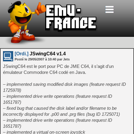
[Ordi.]
JSwingC64 v1.4
Posté le
29/05/2007
à
10:40
par Jets
JSwingC64 est le port pour PC de JME C64, il s’agit d’un
émulateur Commodore C64 codé en Java.
– implemented saving modified disk images (feature request ID
1725978)
– implemented drive write operations (feature request ID
1651787)
– fixed bug that caused the disk label and/or filename to be
incorrectly displayed for .p00 and .prg files (bug ID 1725071)
– implemented drive write operations (feature request ID
1651787)
– implemented a virtual on-screen joystick