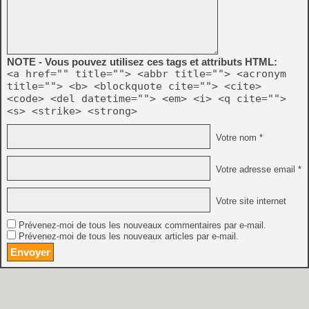
NOTE - Vous pouvez utilisez ces tags et attributs HTML:
<a href="" title=""> <abbr title=""> <acronym
title=""> <b> <blockquote cite=""> <cite>
<code> <del datetime=""> <em> <i> <q cite="">
<s> <strike> <strong>
Votre nom *
Votre adresse email *
Votre site internet
Prévenez-moi de tous les nouveaux commentaires par e-mail.
Prévenez-moi de tous les nouveaux articles par e-mail.