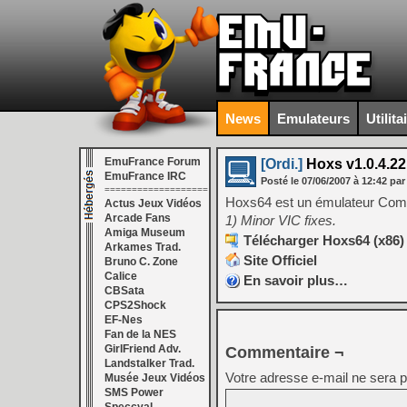
News
Emulateurs
Utilita
EmuFrance Forum
[Ordi.]
Hoxs v1.0.4.22
EmuFrance IRC
Posté le
07/06/2007
à
12:42
par
===================
Hoxs64 est un émulateur Comm
Actus Jeux Vidéos
Arcade Fans
1) Minor VIC fixes.
Amiga Museum
Télécharger Hoxs64 (x86) 
Arkames Trad.
Site Officiel
Bruno C. Zone
Calice
En savoir plus…
CBSata
CPS2Shock
EF-Nes
Fan de la NES
GirlFriend Adv.
Commentaire ¬
Landstalker Trad.
Votre adresse e-mail ne sera p
Musée Jeux Vidéos
SMS Power