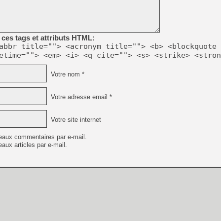
[GK] Beast of Reincarnation
[GK] Ubisoft : fin de parti
[GK] Mémoire cash - Metroid
[GK] Dan Houser (GTA) défe
[GK] Comment EA Sports FC
ces tags et attributs HTML:
[GK] Crimson Moon : un Dark
abbr title=""> <acronym title=""> <b> <blockquote 
[GK] Isle of Reveries : le j
etime=""> <em> <i> <q cite=""> <s> <strike> <stron
[GK] Moonlighter 2 : The En
[GK] Capcom relance Monste
Votre nom *
Votre adresse email *
[Mo5] Deux inédits du Virtu
[GK] Le beat'em up The Walk
Votre site internet
[GK] Endless Legend 2 : enf
eaux commentaires par e-mail.
aux articles par e-mail.
[LS] [PS5] Premiers signes 