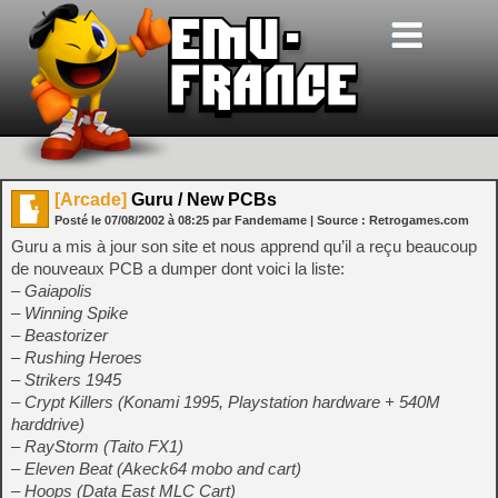
[Arcade]
Guru / New PCBs
Posté le
07/08/2002
à
08:25
par Fandemame
| Source :
Retrogames.com
Guru a mis à jour son site et nous apprend qu’il a reçu beaucoup
de nouveaux PCB a dumper dont voici la liste:
– Gaiapolis
– Winning Spike
– Beastorizer
– Rushing Heroes
– Strikers 1945
– Crypt Killers (Konami 1995, Playstation hardware + 540M
harddrive)
– RayStorm (Taito FX1)
– Eleven Beat (Akeck64 mobo and cart)
– Hoops (Data East MLC Cart)