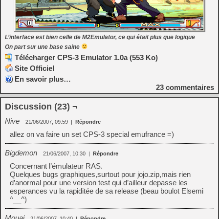
L’interface est bien celle de M2Emulator, ce qui était plus que logique
On part sur une base saine
Télécharger CPS-3 Emulator 1.0a (553 Ko)
Site Officiel
En savoir plus…
23
commentaires
Discussion (23) ¬
Nive
21/06/2007, 09:59
|
Répondre
allez on va faire un set CPS-3 special emufrance =)
Bigdemon
21/06/2007, 10:30
|
Répondre
Concernant l’émulateur RAS.
Quelques bugs graphiques,surtout pour jojo.zip,mais rien
d’anormal pour une version test qui d’ailleur depasse les
esperances vu la rapiditée de sa release (beau boulot Elsemi
^__^)
Mouai
21/06/2007, 10:40
|
Répondre