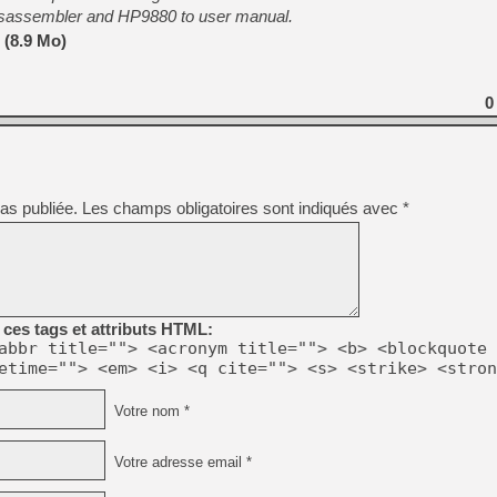
disassembler and HP9880 to user manual.
 (8.9 Mo)
[LS] [PS5] Le WebKit Userl
0
[GK] Oubliez Crazy Taxi, S
[LS] [Switch] NSZ 5.0.0 es
as publiée.
Les champs obligatoires sont indiqués avec
*
[GK] No More Room in Hell 2
[GK] Un chatbot Atelier Ryz
[GK] Mémoire cash - Splatte
[GK] Nvidia : le prix des 
[GK] Suikoden Star Leap : 
[Mo5] La mini borne d’arc
ces tags et attributs HTML:
abbr title=""> <acronym title=""> <b> <blockquote 
etime=""> <em> <i> <q cite=""> <s> <strike> <stron
Votre nom *
Votre adresse email *