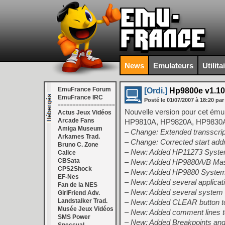
News
Emulateurs
Utilita
EmuFrance Forum
[Ordi.]
Hp9800e v1.10
EmuFrance IRC
Posté le
01/07/2007
à
18:20
par
===================
Nouvelle version pour cet émul
Actus Jeux Vidéos
Arcade Fans
HP9810A, HP9820A, HP9830A. C
Amiga Museum
– Change: Extended transscript
Arkames Trad.
– Change: Corrected start add
Bruno C. Zone
– New: Added HP11273 Syste
Calice
CBSata
– New: Added HP9880A/B Ma
CPS2Shock
– New: Added HP9880 Systems
EF-Nes
– New: Added several applicati
Fan de la NES
– New: Added several system 
GirlFriend Adv.
Landstalker Trad.
– New: Added CLEAR button t
Musée Jeux Vidéos
– New: Added comment lines to 
SMS Power
– New: Added Breakpoints and W