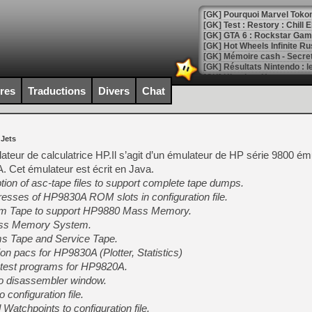
[GK] Pourquoi Marvel Tokon 
[GK] Test : Restory : Chill
[GK] GTA 6 : Rockstar Games
[GK] Hot Wheels Infinite Rus
[GK] Mémoire cash - Secret 
[GK] Résultats Nintendo : 
[GK] Déjà des dégraissage
ires
Traductions
Divers
Chat
[Mo5] Brickboy cherche à r
[GK] Minecraft et ses « Gra
 Jets
[GK] Beast of Reincarnation
[GK] Ubisoft : fin de parti
ateur de calculatrice HP.Il s’agit d’un émulateur de HP série 9800 ém
[GK] Mémoire cash - Metroid
et émulateur est écrit en Java.
[GK] Dan Houser (GTA) défe
ion of asc-tape files to support complete tape dumps.
[GK] Comment EA Sports FC
[GK] Crimson Moon : un Dark
resses of HP9830A ROM slots in configuration file.
[GK] Isle of Reveries : le j
m Tape to support HP9880 Mass Memory.
[GK] Moonlighter 2 : The En
ss Memory System.
[GK] Capcom relance Monste
 Tape and Service Tape.
on pacs for HP9830A (Plotter, Statistics)
test programs for HP9820A.
[Mo5] Deux inédits du Virtu
o disassembler window.
[GK] Le beat'em up The Walk
configuration file.
atchpoints to configuration file.
[GK] Endless Legend 2 : enf