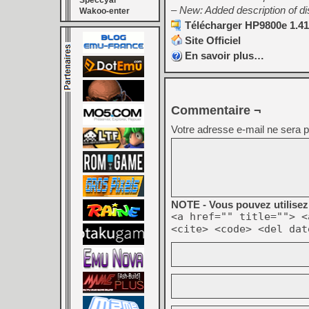
Speccyal
– New: Added description of 
Wakoo-enter
Télécharger HP9800e 1.41
Site Officiel
En savoir plus…
Commentaire ¬
Votre adresse e-mail ne sera p
NOTE - Vous pouvez utilisez 
<a href="" title=""> <
<cite> <code> <del dat