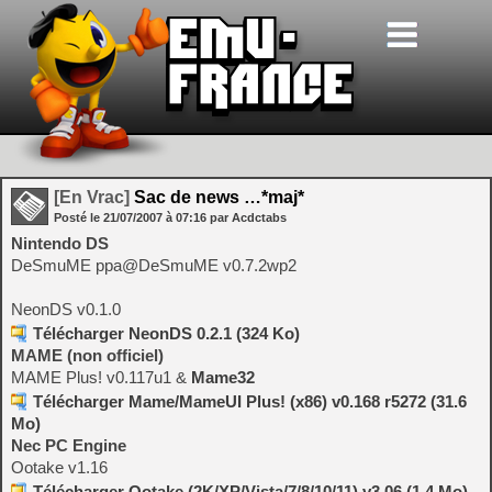
[En Vrac]
Sac de news …*maj*
Posté le
21/07/2007
à
07:16
par Acdctabs
Nintendo DS
DeSmuME ppa@DeSmuME v0.7.2wp2
NeonDS v0.1.0
Télécharger NeonDS 0.2.1 (324 Ko)
MAME (non officiel)
MAME Plus! v0.117u1 &
Mame32
Télécharger Mame/MameUI Plus! (x86) v0.168 r5272 (31.6
Mo)
Nec PC Engine
Ootake v1.16
Télécharger Ootake (2K/XP/Vista/7/8/10/11) v3.06 (1.4 Mo)