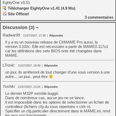
EghtyOne v0.51
Télécharger EightyOne v1.41 (4.9 Mo)
Site Officiel
3
commentaires
Discussion (3) ¬
Radwar99
21/07/2007, 17:38
|
Répondre
Il y a eu un nouveau release de ClrMAME Pro aussi, la
version 3.102c. Elle est nécessaire a partir de MAME0.117u1
car les définitions des sets BIOS onts été changées dans
MAME.
LTronic
21/07/2007, 18:49
|
Répondre
un jour, ils arrêteront de tout changer d’une sous version à une
autre… un jour.. peut être
Yoshiki
21/07/2007, 23:26
|
Répondre
Le dernier M32P semble buggé.
Dans de nombreux cas, aucun jeu ne se lance.
Il est impossible dans les options de selectionner un fichier de
controlleur (fichiers cfg du sous repertoire « ctrlr »).
Spécifier un cfg particulier directement dans le MAME.ini, rend
les jeux non fonctionnels.