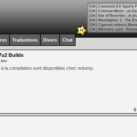
[GK] Comment EA Sports FC
[GK] Crimson Moon : un Dark
[GK] Isle of Reveries : le j
[GK] Moonlighter 2 : The En
[GK] Capcom relance Monste
ires
Traductions
Divers
Chat
[Mo5] Deux inédits du Virtu
[GK] Le beat'em up The Walk
u2 Builds
 Jets
[GK] Endless Legend 2 : enf
à la compilation sont disponibles chez redump.
[LS] [PS5] Le WebKit Userl
[GK] Oubliez Crazy Taxi, S
[LS] [Switch] NSZ 5.0.0 es
0
[GK] No More Room in Hell 2
[GK] Un chatbot Atelier Ryz
[GK] Mémoire cash - Splatte