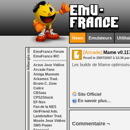
News
Emulateurs
Utilita
EmuFrance Forum
[Arcade]
Mame v0.117
EmuFrance IRC
Posté le
29/07/2007
à
12:36
par
===================
Les builds de Mame optimisés 
Actus Jeux Vidéos
Arcade Fans
Amiga Museum
Arkames Trad.
Bruno C. Zone
Calice
CBSata
Site Officiel
CPS2Shock
En savoir plus…
EF-Nes
Fan de la NES
GirlFriend Adv.
Landstalker Trad.
Musée Jeux Vidéos
Commentaire ¬
SMS Power