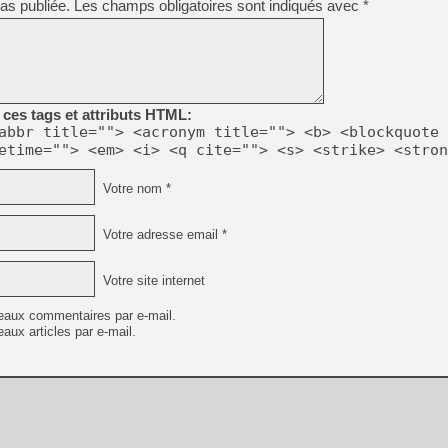
as publiée.
Les champs obligatoires sont indiqués avec
*
[GK] Nvidia : le prix des 
[GK] Suikoden Star Leap : 
[Mo5] La mini borne d’arc
[GK] Atari renoue avec les 
[GK] Le studio de FIFA Worl
[GK] La PlayStation 1 en L
ces tags et attributs HTML:
[GK] Dawn of War 4 : les Né
abbr title=""> <acronym title=""> <b> <blockquote 
[GK] CloverPit : l'héritier
etime=""> <em> <i> <q cite=""> <s> <strike> <stron
[GK] Stellar Blade : Blood R
[GK] Palworld Online est a
Votre nom *
[GK] Wuchang 2 : le souls-l
[GK] Test : Big Walk est le 
Votre adresse email *
[GK] Starsand Island : la si
Votre site internet
[GK] Dan Houser (GTA) défe
eaux commentaires par e-mail.
aux articles par e-mail.