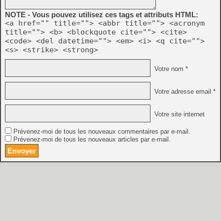
NOTE - Vous pouvez utilisez ces tags et attributs HTML:
<a href="" title=""> <abbr title=""> <acronym
title=""> <b> <blockquote cite=""> <cite>
<code> <del datetime=""> <em> <i> <q cite="">
<s> <strike> <strong>
Votre nom *
Votre adresse email *
Votre site internet
Prévenez-moi de tous les nouveaux commentaires par e-mail.
Prévenez-moi de tous les nouveaux articles par e-mail.