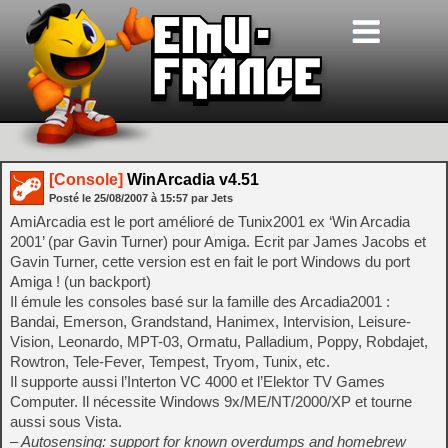
[Console]
WinArcadia v4.51
Posté le
25/08/2007
à
15:57
par Jets
AmiArcadia est le port amélioré de Tunix2001 ex ‘Win Arcadia
2001’ (par Gavin Turner) pour Amiga. Ecrit par James Jacobs et
Gavin Turner, cette version est en fait le port Windows du port
Amiga ! (un backport)
Il émule les consoles basé sur la famille des Arcadia2001 :
Bandai, Emerson, Grandstand, Hanimex, Intervision, Leisure-
Vision, Leonardo, MPT-03, Ormatu, Palladium, Poppy, Robdajet,
Rowtron, Tele-Fever, Tempest, Tryom, Tunix, etc.
Il supporte aussi l’Interton VC 4000 et l’Elektor TV Games
Computer. Il nécessite Windows 9x/ME/NT/2000/XP et tourne
aussi sous Vista.
– Autosensing: support for known overdumps and homebrew