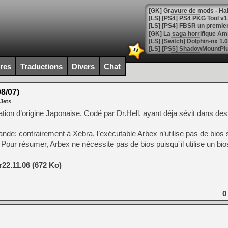
[GK] La saga horrifique Am
ires
Traductions
Divers
Chat
[GK] Le portage de Super M
[Mo5] Le jeu de course fut
[GK] Guillermo del Toro ado
8/07)
 Jets
[LTF] Eté 2026 - Séquence 
tion d’origine Japonaise. Codé par Dr.Hell, ayant déja sévit dans d
[GK] Mistfall Hunter : déjà 
[GK] Wo Long 2 évolue avec
nde: contrairement à Xebra, l’exécutable Arbex n’utilise pas de bios 
[GK] Crossfire : un TPS à 100
[LS] [PS5] Premiers signes 
 Pour résumer, Arbex ne nécessite pas de bios puisqu´il utilise un bi
22.11.06 (672 Ko)
0
[Mo5] DOOM arrive en cart
[GK] Bethesda fête les 30 
[GK] Roblox : l'action en B