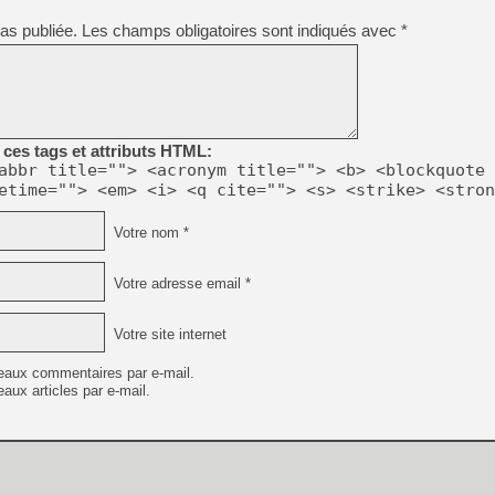
[GK] Agenda - GeForce NOW
as publiée.
Les champs obligatoires sont indiqués avec
*
[GK] Devolver Digital en a 
[LS] [PS5] ps5-y2jb-autolo
[GK] Pourquoi Marvel Tokon 
[GK] Test : Restory : Chill
[GK] GTA 6 : Rockstar Games
ces tags et attributs HTML:
[GK] Hot Wheels Infinite Rus
abbr title=""> <acronym title=""> <b> <blockquote 
[GK] Mémoire cash - Secret 
etime=""> <em> <i> <q cite=""> <s> <strike> <stron
[GK] Résultats Nintendo : 
[GK] Déjà des dégraissage
Votre nom *
[Mo5] Brickboy cherche à r
[GK] Minecraft et ses « Gra
Votre adresse email *
[GK] Beast of Reincarnation
[GK] Ubisoft : fin de parti
Votre site internet
eaux commentaires par e-mail.
aux articles par e-mail.