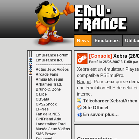
News
Emulateurs
Utilita
EmuFrance Forum
[Console]
Xebra (28/0
EmuFrance IRC
Posté le
28/08/2007
à
11:59
par
===================
Xebra est un émulateur Playsta
Actus Jeux Vidéos
Arcade Fans
compatible PSEmuPro.
Amiga Museum
Rappel
: Pour ceux qui se dema
Arkames Trad.
une émulation HLE de celui-ci.
Bruno C. Zone
interne.
Calice
CBSata
Télécharger Xebra/Arbex r
CPS2Shock
Site Officiel
EF-Nes
En savoir plus…
Fan de la NES
GirlFriend Adv.
Landstalker Trad.
Musée Jeux Vidéos
SMS Power