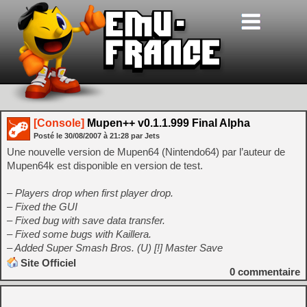
[Console]
Mupen++ v0.1.1.999 Final Alpha
Posté le
30/08/2007
à
21:28
par Jets
Une nouvelle version de Mupen64 (Nintendo64) par l’auteur de
Mupen64k est disponible en version de test.
– Players drop when first player drop.
– Fixed the GUI
– Fixed bug with save data transfer.
– Fixed some bugs with Kaillera.
– Added Super Smash Bros. (U) [!] Master Save
Site Officiel
0
commentaire