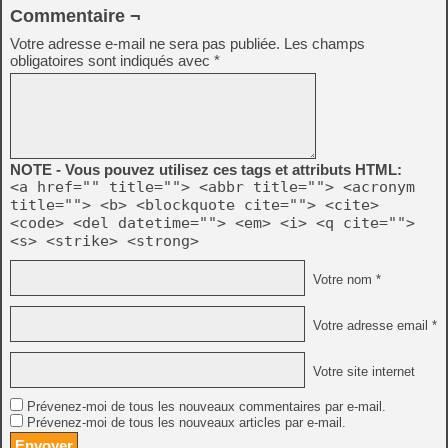
Commentaire ¬
Votre adresse e-mail ne sera pas publiée.
Les champs
obligatoires sont indiqués avec
*
NOTE - Vous pouvez utilisez ces tags et attributs HTML:
<a href="" title=""> <abbr title=""> <acronym
title=""> <b> <blockquote cite=""> <cite>
<code> <del datetime=""> <em> <i> <q cite="">
<s> <strike> <strong>
Votre nom *
Votre adresse email *
Votre site internet
Prévenez-moi de tous les nouveaux commentaires par e-mail.
Prévenez-moi de tous les nouveaux articles par e-mail.