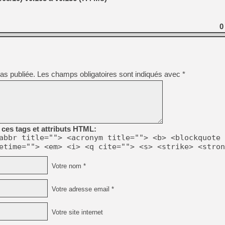
[GK] Beast of Reincarnation
[GK] Ubisoft : fin de parti
[GK] Mémoire cash - Metroid
0
[GK] Dan Houser (GTA) défe
[GK] Comment EA Sports FC
[GK] Crimson Moon : un Dark
[GK] Isle of Reveries : le j
[GK] Moonlighter 2 : The En
[GK] Capcom relance Monste
as publiée.
Les champs obligatoires sont indiqués avec
*
[Mo5] Deux inédits du Virtu
[GK] Le beat'em up The Walk
[GK] Endless Legend 2 : enf
ces tags et attributs HTML:
abbr title=""> <acronym title=""> <b> <blockquote 
etime=""> <em> <i> <q cite=""> <s> <strike> <stron
[LS] [PS5] Premiers signes 
Votre nom *
Votre adresse email *
Votre site internet