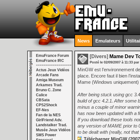
News
Emulateurs
Utilita
EmuFrance Forum
[Divers]
Mame Dev Too
EmuFrance IRC
Posté le
02/09/2007
à
11:33
par
===================
MinGW est l’environnement de co
Actus Jeux Vidéos
Arcade Fans
place. Encore faut il bien l’in
Amiga Museum
Mame (Windows uniquement) d
Arkames Trad.
Bruno C. Zone
After being stuck using gcc 3.
Calice
CBSata
build of gcc 4.2.1. After some 
CPS2Shock
minus a couple of minor warni
EF-Nes
has now been updated with a fr
Fan de la NES
If you download these tools now
GirlFriend Adv.
Landstalker Trad.
any version of MAME prior to 
Musée Jeux Vidéos
to be dealt with (really, not tha
SMS Power
Télécharger MinGW (2007/0