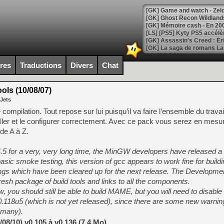
[Mo5] DOOM arrive en cart
[GK] Bethesda fête les 30 
ires
Traductions
Divers
Chat
[GK] Roblox : l'action en B
ls (10/08/07)
[GK] Agenda - GeForce NOW
 Jets
[GK] Devolver Digital en a 
mpilation. Tout repose sur lui puisqu’il va faire l’ensemble du travai
staller et le configurer correctement. Avec ce pack vous serez en mes
[LS] [PS5] ps5-y2jb-autolo
e A à Z.
[GK] Pourquoi Marvel Tokon 
[GK] Test : Restory : Chill
4.5 for a very, very long time, the MinGW developers have released a
[GK] GTA 6 : Rockstar Games
basic smoke testing, this version of gcc appears to work fine for bui
[GK] Hot Wheels Infinite Rus
[GK] Mémoire cash - Secret 
ngs which have been cleared up for the next release. The Developme
[GK] Résultats Nintendo : 
esh package of build tools and links to all the components.
, you should still be able to build MAME, but you will need to disable
[GK] Déjà des dégraissage
0.118u5 (which is not yet released), since there are some new warni
[Mo5] Brickboy cherche à r
t many).
[GK] Minecraft et ses « Gra
8/10) v0.105 à v0.136 (7.4 Mo)