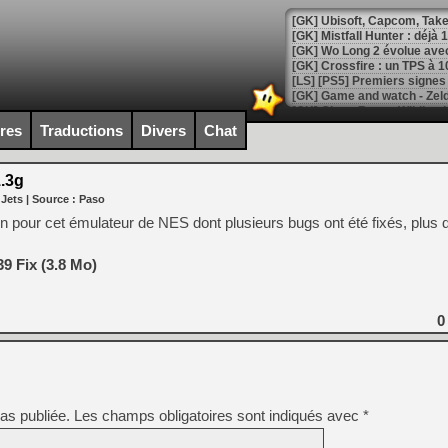
[GK] Mistfall Hunter : déjà 
[GK] Wo Long 2 évolue avec
[GK] Crossfire : un TPS à 100
[LS] [PS5] Premiers signes 
ires
Traductions
Divers
Chat
.3g
[Mo5] DOOM arrive en cart
 Jets
| Source :
Paso
[GK] Bethesda fête les 30 
[GK] Roblox : l'action en B
 pour cet émulateur de NES dont plusieurs bugs ont été fixés, plus d’
[GK] Agenda - GeForce NOW
9 Fix (3.8 Mo)
[GK] Devolver Digital en a 
0
[LS] [PS5] ps5-y2jb-autolo
[GK] Pourquoi Marvel Tokon 
[GK] Test : Restory : Chill
[GK] GTA 6 : Rockstar Games
[GK] Hot Wheels Infinite Rus
[GK] Mémoire cash - Secret 
as publiée.
Les champs obligatoires sont indiqués avec
*
[GK] Résultats Nintendo : 