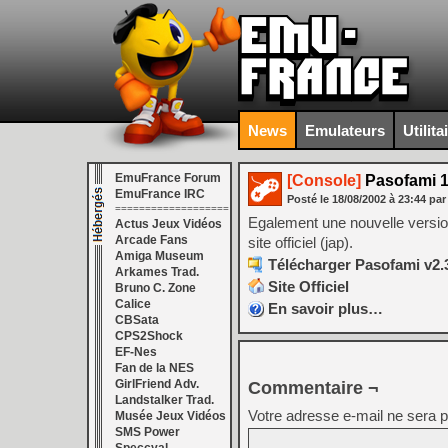
News
Emulateurs
Utilita
EmuFrance Forum
[Console]
Pasofami 1
EmuFrance IRC
Posté le
18/08/2002
à
23:44
par
===================
Egalement une nouvelle version
Actus Jeux Vidéos
Arcade Fans
site officiel (jap).
Amiga Museum
Télécharger Pasofami v2.3
Arkames Trad.
Site Officiel
Bruno C. Zone
Calice
En savoir plus…
CBSata
CPS2Shock
EF-Nes
Fan de la NES
GirlFriend Adv.
Commentaire ¬
Landstalker Trad.
Votre adresse e-mail ne sera p
Musée Jeux Vidéos
SMS Power