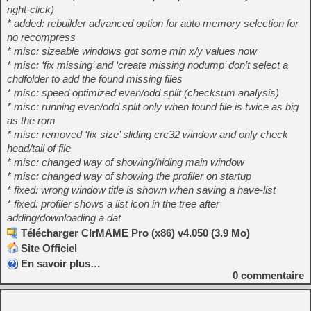
right-click)
* added: rebuilder advanced option for auto memory selection for
no recompress
* misc: sizeable windows got some min x/y values now
* misc: ‘fix missing’ and ‘create missing nodump’ don’t select a
chdfolder to add the found missing files
* misc: speed optimized even/odd split (checksum analysis)
* misc: running even/odd split only when found file is twice as big
as the rom
* misc: removed ‘fix size’ sliding crc32 window and only check
head/tail of file
* misc: changed way of showing/hiding main window
* misc: changed way of showing the profiler on startup
* fixed: wrong window title is shown when saving a have-list
* fixed: profiler shows a list icon in the tree after
adding/downloading a dat
Télécharger ClrMAME Pro (x86) v4.050 (3.9 Mo)
Site Officiel
En savoir plus…
0
commentaire