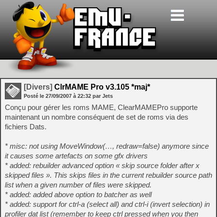
[Divers]
ClrMAME Pro v3.105 *maj*
Posté le
27/09/2007
à
22:32
par Jets
Conçu pour gérer les roms MAME, ClearMAMEPro supporte
maintenant un nombre conséquent de set de roms via des
fichiers Dats.
* misc: not using MoveWindow(…, redraw=false) anymore since
it causes some artefacts on some gfx drivers
* added: rebuilder advanced option « skip source folder after x
skipped files ». This skips files in the current rebuilder source path
list when a given number of files were skipped.
* added: added above option to batcher as well
* added: support for ctrl-a (select all) and ctrl-i (invert selection) in
profiler dat list (remember to keep ctrl pressed when you then