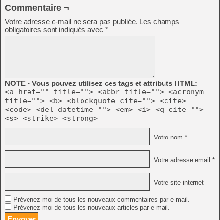
Commentaire ¬
Votre adresse e-mail ne sera pas publiée.
Les champs
obligatoires sont indiqués avec
*
NOTE - Vous pouvez utilisez ces tags et attributs HTML:
<a href="" title=""> <abbr title=""> <acronym
title=""> <b> <blockquote cite=""> <cite>
<code> <del datetime=""> <em> <i> <q cite="">
<s> <strike> <strong>
Votre nom *
Votre adresse email *
Votre site internet
Prévenez-moi de tous les nouveaux commentaires par e-mail.
Prévenez-moi de tous les nouveaux articles par e-mail.